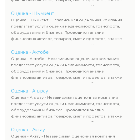
оценка животных и недропользования. Эксперты
определяют рыночную стоимость имущества и
Оценка - Шымкент
рассчитывают ущерб. Все отчеты соответствуют
Оценка - Шымкент - Независимая оценочная компания
требованиям законодательства и используются для
предлагает услуги оценки недвижимости, транспорта,
сделок, кредитования и судебных процессов.
оборудования и бизнеса. Проводится анализ
финансовых активов, товаров, смет и проектов, а также
оценка животных и недропользования. Эксперты
определяют рыночную стоимость имущества и
Оценка - Актобе
рассчитывают ущерб. Все отчеты соответствуют
Оценка - Актобе - Независимая оценочная компания
требованиям законодательства и используются для
предлагает услуги оценки недвижимости, транспорта,
сделок, кредитования и судебных процессов.
оборудования и бизнеса. Проводится анализ
финансовых активов, товаров, смет и проектов, а также
оценка животных и недропользования. Эксперты
определяют рыночную стоимость имущества и
Оценка - Атырау
рассчитывают ущерб. Все отчеты соответствуют
Оценка - Атырау - Независимая оценочная компания
требованиям законодательства и используются для
предлагает услуги оценки недвижимости, транспорта,
сделок, кредитования и судебных процессов.
оборудования и бизнеса. Проводится анализ
финансовых активов, товаров, смет и проектов, а также
оценка животных и недропользования. Эксперты
определяют рыночную стоимость имущества и
Оценка - Актау
рассчитывают ущерб. Все отчеты соответствуют
Оценка - Актау - Независимая оценочная компания