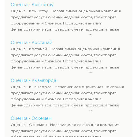
определяют рыночную стоимость имущества и
Оценка - Кокшетау
рассчитывают ущерб. Все отчеты соответствуют
Оценка - Кокшетау - Независимая оценочная компания
требованиям законодательства и используются для
предлагает услуги оценки недвижимости, транспорта,
сделок, кредитования и судебных процессов.
оборудования и бизнеса. Проводится анализ
финансовых активов, товаров, смет и проектов, а также
оценка животных и недропользования. Эксперты
определяют рыночную стоимость имущества и
Оценка - Костанай
рассчитывают ущерб. Все отчеты соответствуют
Оценка - Костанай - Независимая оценочная компания
требованиям законодательства и используются для
предлагает услуги оценки недвижимости, транспорта,
сделок, кредитования и судебных процессов.
оборудования и бизнеса. Проводится анализ
финансовых активов, товаров, смет и проектов, а также
оценка животных и недропользования. Эксперты
определяют рыночную стоимость имущества и
Оценка - Кызылорда
рассчитывают ущерб. Все отчеты соответствуют
Оценка - Кызылорда - Независимая оценочная компания
требованиям законодательства и используются для
предлагает услуги оценки недвижимости, транспорта,
сделок, кредитования и судебных процессов.
оборудования и бизнеса. Проводится анализ
финансовых активов, товаров, смет и проектов, а также
оценка животных и недропользования. Эксперты
определяют рыночную стоимость имущества и
Оценка - Оскемен
рассчитывают ущерб. Все отчеты соответствуют
Оценка - Оскемен - Независимая оценочная компания
требованиям законодательства и используются для
предлагает услуги оценки недвижимости, транспорта,
сделок, кредитования и судебных процессов.
оборудования и бизнеса. Проводится анализ