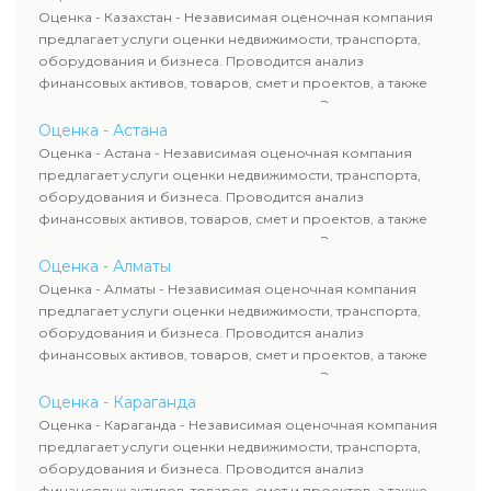
Оценка - Казахстан - Независимая оценочная компания
предлагает услуги оценки недвижимости, транспорта,
оборудования и бизнеса. Проводится анализ
финансовых активов, товаров, смет и проектов, а также
оценка животных и недропользования. Эксперты
определяют рыночную стоимость имущества и
Оценка - Астана
рассчитывают ущерб. Все отчеты соответствуют
Оценка - Астана - Независимая оценочная компания
требованиям законодательства и используются для
предлагает услуги оценки недвижимости, транспорта,
сделок, кредитования и судебных процессов.
оборудования и бизнеса. Проводится анализ
финансовых активов, товаров, смет и проектов, а также
оценка животных и недропользования. Эксперты
определяют рыночную стоимость имущества и
Оценка - Алматы
рассчитывают ущерб. Все отчеты соответствуют
Оценка - Алматы - Независимая оценочная компания
требованиям законодательства и используются для
предлагает услуги оценки недвижимости, транспорта,
сделок, кредитования и судебных процессов.
оборудования и бизнеса. Проводится анализ
финансовых активов, товаров, смет и проектов, а также
оценка животных и недропользования. Эксперты
определяют рыночную стоимость имущества и
Оценка - Караганда
рассчитывают ущерб. Все отчеты соответствуют
Оценка - Караганда - Независимая оценочная компания
требованиям законодательства и используются для
предлагает услуги оценки недвижимости, транспорта,
сделок, кредитования и судебных процессов.
оборудования и бизнеса. Проводится анализ
финансовых активов, товаров, смет и проектов, а также