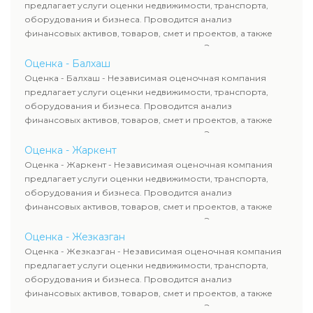
требованиям законодательства и используются для
предлагает услуги оценки недвижимости, транспорта,
сделок, кредитования и судебных процессов.
оборудования и бизнеса. Проводится анализ
финансовых активов, товаров, смет и проектов, а также
оценка животных и недропользования. Эксперты
определяют рыночную стоимость имущества и
Оценка - Балхаш
рассчитывают ущерб. Все отчеты соответствуют
Оценка - Балхаш - Независимая оценочная компания
требованиям законодательства и используются для
предлагает услуги оценки недвижимости, транспорта,
сделок, кредитования и судебных процессов.
оборудования и бизнеса. Проводится анализ
финансовых активов, товаров, смет и проектов, а также
оценка животных и недропользования. Эксперты
определяют рыночную стоимость имущества и
Оценка - Жаркент
рассчитывают ущерб. Все отчеты соответствуют
Оценка - Жаркент - Независимая оценочная компания
требованиям законодательства и используются для
предлагает услуги оценки недвижимости, транспорта,
сделок, кредитования и судебных процессов.
оборудования и бизнеса. Проводится анализ
финансовых активов, товаров, смет и проектов, а также
оценка животных и недропользования. Эксперты
определяют рыночную стоимость имущества и
Оценка - Жезказган
рассчитывают ущерб. Все отчеты соответствуют
Оценка - Жезказган - Независимая оценочная компания
требованиям законодательства и используются для
предлагает услуги оценки недвижимости, транспорта,
сделок, кредитования и судебных процессов.
оборудования и бизнеса. Проводится анализ
финансовых активов, товаров, смет и проектов, а также
оценка животных и недропользования. Эксперты