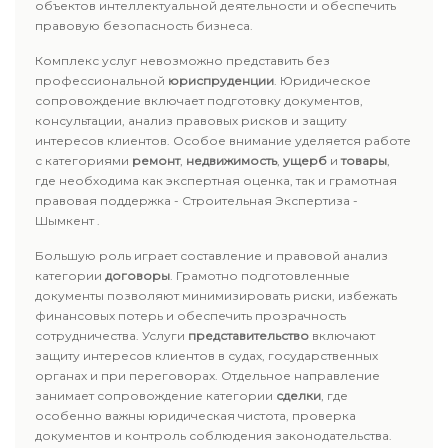
объектов интеллектуальной деятельности и обеспечить
правовую безопасность бизнеса.
Комплекс услуг невозможно представить без
профессиональной
юриспруденции
. Юридическое
сопровождение включает подготовку документов,
консультации, анализ правовых рисков и защиту
интересов клиентов. Особое внимание уделяется работе
с категориями
ремонт
,
недвижимость
,
ущерб
и
товары
,
где необходима как экспертная оценка, так и грамотная
правовая поддержка - Строительная Экспертиза -
Шымкент .
Большую роль играет составление и правовой анализ
категории
договоры
. Грамотно подготовленные
документы позволяют минимизировать риски, избежать
финансовых потерь и обеспечить прозрачность
сотрудничества. Услуги
представительство
включают
защиту интересов клиентов в судах, государственных
органах и при переговорах. Отдельное направление
занимает сопровождение категории
сделки
, где
особенно важны юридическая чистота, проверка
документов и контроль соблюдения законодательства.