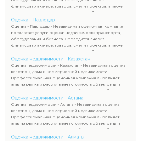
финансовых активов, товаров, смет и проектов, а также
оценка животных и недропользования. Эксперты
определяют рыночную стоимость имущества и
Оценка - Павлодар
рассчитывают ущерб. Все отчеты соответствуют
Оценка - Павлодар - Независимая оценочная компания
требованиям законодательства и используются для
предлагает услуги оценки недвижимости, транспорта,
сделок, кредитования и судебных процессов.
оборудования и бизнеса. Проводится анализ
финансовых активов, товаров, смет и проектов, а также
оценка животных и недропользования. Эксперты
определяют рыночную стоимость имущества и
Оценка недвижимости - Казахстан
рассчитывают ущерб. Все отчеты соответствуют
Оценка недвижимости - Казахстан - Независимая оценка
требованиям законодательства и используются для
квартиры, дома и коммерческой недвижимости.
сделок, кредитования и судебных процессов.
Профессиональная оценочная компания выполняет
анализ рынка и рассчитывает стоимость объектов для
продажи, ипотеки, аренды и судебных споров. Оценка
недвижимости включает современные методы и
Оценка недвижимости - Астана
гарантирует объективные результаты. Отчеты
Оценка недвижимости - Астана - Независимая оценка
используются для банков, судов и страховых компаний по
квартиры, дома и коммерческой недвижимости.
всему Казахстану.
Профессиональная оценочная компания выполняет
анализ рынка и рассчитывает стоимость объектов для
продажи, ипотеки, аренды и судебных споров. Оценка
недвижимости включает современные методы и
Оценка недвижимости - Алматы