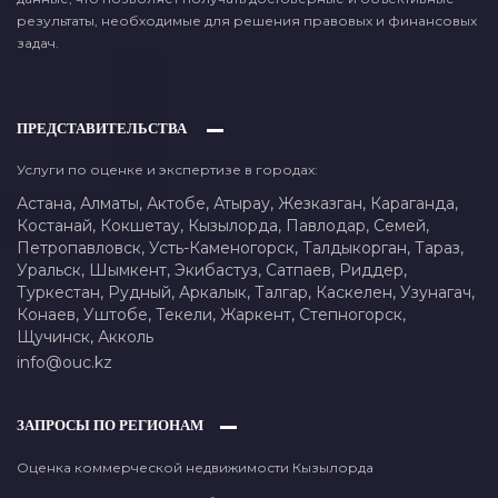
результаты, необходимые для решения правовых и финансовых
задач.
ПРЕДСТАВИТЕЛЬСТВА
Услуги по оценке и экспертизе в городах:
Астана,
Алматы,
Актобе,
Атырау,
Жезказган,
Караганда,
Костанай,
Кокшетау,
Кызылорда,
Павлодар,
Семей,
Петропавловск,
Усть-Каменогорск,
Талдыкорган,
Тараз,
Уральск,
Шымкент,
Экибастуз,
Сатпаев,
Риддер,
Туркестан,
Рудный,
Аркалык,
Талгар,
Каскелен,
Узунагач,
Конаев,
Уштобе,
Текели,
Жаркент,
Степногорск,
Щучинск,
Акколь
info@ouc.kz
ЗАПРОСЫ ПО РЕГИОНАМ
Оценка коммерческой недвижимости Кызылорда