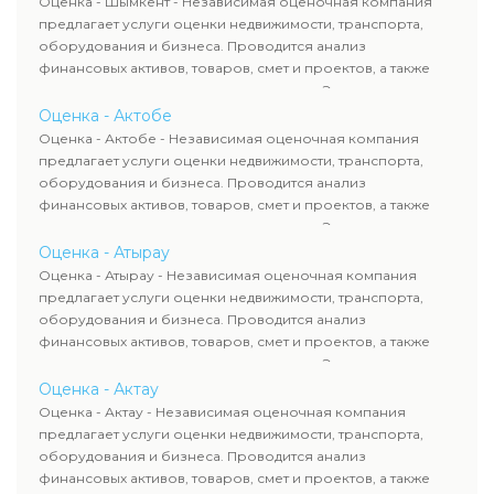
Оценка - Шымкент - Независимая оценочная компания
требованиям законодательства и используются для
предлагает услуги оценки недвижимости, транспорта,
сделок, кредитования и судебных процессов.
оборудования и бизнеса. Проводится анализ
финансовых активов, товаров, смет и проектов, а также
оценка животных и недропользования. Эксперты
определяют рыночную стоимость имущества и
Оценка - Актобе
рассчитывают ущерб. Все отчеты соответствуют
Оценка - Актобе - Независимая оценочная компания
требованиям законодательства и используются для
предлагает услуги оценки недвижимости, транспорта,
сделок, кредитования и судебных процессов.
оборудования и бизнеса. Проводится анализ
финансовых активов, товаров, смет и проектов, а также
оценка животных и недропользования. Эксперты
определяют рыночную стоимость имущества и
Оценка - Атырау
рассчитывают ущерб. Все отчеты соответствуют
Оценка - Атырау - Независимая оценочная компания
требованиям законодательства и используются для
предлагает услуги оценки недвижимости, транспорта,
сделок, кредитования и судебных процессов.
оборудования и бизнеса. Проводится анализ
финансовых активов, товаров, смет и проектов, а также
оценка животных и недропользования. Эксперты
определяют рыночную стоимость имущества и
Оценка - Актау
рассчитывают ущерб. Все отчеты соответствуют
Оценка - Актау - Независимая оценочная компания
требованиям законодательства и используются для
предлагает услуги оценки недвижимости, транспорта,
сделок, кредитования и судебных процессов.
оборудования и бизнеса. Проводится анализ
финансовых активов, товаров, смет и проектов, а также