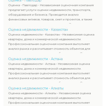
Оценка - Павлодар
рассчитывают ущерб. Все отчеты соответствуют
Оценка - Павлодар - Независимая оценочная компания
требованиям законодательства и используются для
предлагает услуги оценки недвижимости, транспорта,
сделок, кредитования и судебных процессов.
оборудования и бизнеса. Проводится анализ
финансовых активов, товаров, смет и проектов, а также
оценка животных и недропользования. Эксперты
определяют рыночную стоимость имущества и
Оценка недвижимости - Казахстан
рассчитывают ущерб. Все отчеты соответствуют
Оценка недвижимости - Казахстан - Независимая оценка
требованиям законодательства и используются для
квартиры, дома и коммерческой недвижимости.
сделок, кредитования и судебных процессов.
Профессиональная оценочная компания выполняет
анализ рынка и рассчитывает стоимость объектов для
продажи, ипотеки, аренды и судебных споров. Оценка
недвижимости включает современные методы и
Оценка недвижимости - Астана
гарантирует объективные результаты. Отчеты
Оценка недвижимости - Астана - Независимая оценка
используются для банков, судов и страховых компаний по
квартиры, дома и коммерческой недвижимости.
всему Казахстану.
Профессиональная оценочная компания выполняет
анализ рынка и рассчитывает стоимость объектов для
продажи, ипотеки, аренды и судебных споров. Оценка
недвижимости включает современные методы и
Оценка недвижимости - Алматы
гарантирует объективные результаты. Отчеты
Оценка недвижимости - Алматы - Независимая оценка
используются для банков, судов и страховых компаний по
квартиры, дома и коммерческой недвижимости.
всему Казахстану.
Профессиональная оценочная компания выполняет