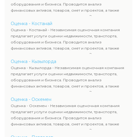
сделок, кредитования и судебных процессов.
оборудования и бизнеса. Проводится анализ
финансовых активов, товаров, смет и проектов, а также
оценка животных и недропользования. Эксперты
определяют рыночную стоимость имущества и
Оценка - Костанай
рассчитывают ущерб. Все отчеты соответствуют
Оценка - Костанай - Независимая оценочная компания
требованиям законодательства и используются для
предлагает услуги оценки недвижимости, транспорта,
сделок, кредитования и судебных процессов.
оборудования и бизнеса. Проводится анализ
финансовых активов, товаров, смет и проектов, а также
оценка животных и недропользования. Эксперты
определяют рыночную стоимость имущества и
Оценка - Кызылорда
рассчитывают ущерб. Все отчеты соответствуют
Оценка - Кызылорда - Независимая оценочная компания
требованиям законодательства и используются для
предлагает услуги оценки недвижимости, транспорта,
сделок, кредитования и судебных процессов.
оборудования и бизнеса. Проводится анализ
финансовых активов, товаров, смет и проектов, а также
оценка животных и недропользования. Эксперты
определяют рыночную стоимость имущества и
Оценка - Оскемен
рассчитывают ущерб. Все отчеты соответствуют
Оценка - Оскемен - Независимая оценочная компания
требованиям законодательства и используются для
предлагает услуги оценки недвижимости, транспорта,
сделок, кредитования и судебных процессов.
оборудования и бизнеса. Проводится анализ
финансовых активов, товаров, смет и проектов, а также
оценка животных и недропользования. Эксперты
определяют рыночную стоимость имущества и