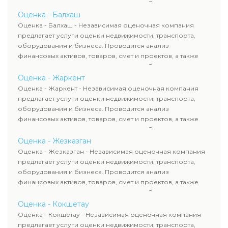
оценка животных и недропользования. Эксперты
определяют рыночную стоимость имущества и
Оценка - Балхаш
рассчитывают ущерб. Все отчеты соответствуют
Оценка - Балхаш - Независимая оценочная компания
требованиям законодательства и используются для
предлагает услуги оценки недвижимости, транспорта,
сделок, кредитования и судебных процессов.
оборудования и бизнеса. Проводится анализ
финансовых активов, товаров, смет и проектов, а также
оценка животных и недропользования. Эксперты
определяют рыночную стоимость имущества и
Оценка - Жаркент
рассчитывают ущерб. Все отчеты соответствуют
Оценка - Жаркент - Независимая оценочная компания
требованиям законодательства и используются для
предлагает услуги оценки недвижимости, транспорта,
сделок, кредитования и судебных процессов.
оборудования и бизнеса. Проводится анализ
финансовых активов, товаров, смет и проектов, а также
оценка животных и недропользования. Эксперты
определяют рыночную стоимость имущества и
Оценка - Жезказган
рассчитывают ущерб. Все отчеты соответствуют
Оценка - Жезказган - Независимая оценочная компания
требованиям законодательства и используются для
предлагает услуги оценки недвижимости, транспорта,
сделок, кредитования и судебных процессов.
оборудования и бизнеса. Проводится анализ
финансовых активов, товаров, смет и проектов, а также
оценка животных и недропользования. Эксперты
определяют рыночную стоимость имущества и
Оценка - Кокшетау
рассчитывают ущерб. Все отчеты соответствуют
Оценка - Кокшетау - Независимая оценочная компания
требованиям законодательства и используются для
предлагает услуги оценки недвижимости, транспорта,