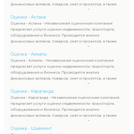
финансовых активов, товаров, смет и проектов, а также
оценка животных и недропользования. Эксперты
определяют рыночную стоимость имущества и
Оценка - Астана
рассчитывают ущерб. Все отчеты соответствуют
Оценка - Астана - Независимая оценочная компания
требованиям законодательства и используются для
предлагает услуги оценки недвижимости, транспорта,
сделок, кредитования и судебных процессов.
оборудования и бизнеса. Проводится анализ
финансовых активов, товаров, смет и проектов, а также
оценка животных и недропользования. Эксперты
определяют рыночную стоимость имущества и
Оценка - Алматы
рассчитывают ущерб. Все отчеты соответствуют
Оценка - Алматы - Независимая оценочная компания
требованиям законодательства и используются для
предлагает услуги оценки недвижимости, транспорта,
сделок, кредитования и судебных процессов.
оборудования и бизнеса. Проводится анализ
финансовых активов, товаров, смет и проектов, а также
оценка животных и недропользования. Эксперты
определяют рыночную стоимость имущества и
Оценка - Караганда
рассчитывают ущерб. Все отчеты соответствуют
Оценка - Караганда - Независимая оценочная компания
требованиям законодательства и используются для
предлагает услуги оценки недвижимости, транспорта,
сделок, кредитования и судебных процессов.
оборудования и бизнеса. Проводится анализ
финансовых активов, товаров, смет и проектов, а также
оценка животных и недропользования. Эксперты
определяют рыночную стоимость имущества и
Оценка - Шымкент
рассчитывают ущерб. Все отчеты соответствуют