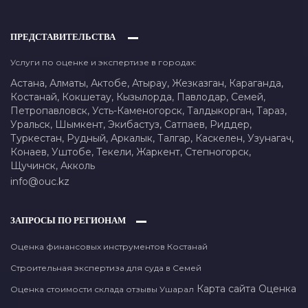
ПРЕДСТАВИТЕЛЬСТВА
Услуги по оценке и экспертизе в городах:
Астана,
Алматы,
Актобе,
Атырау,
Жезказган,
Караганда,
Костанай,
Кокшетау,
Кызылорда,
Павлодар,
Семей,
Петропавловск,
Усть-Каменогорск,
Талдыкорган,
Тараз,
Уральск,
Шымкент,
Экибастуз,
Сатпаев,
Риддер,
Туркестан,
Рудный,
Аркалык,
Талгар,
Каскелен,
Узунагач,
Конаев,
Уштобе,
Текели,
Жаркент,
Степногорск,
Щучинск,
Акколь
info@ouc.kz
ЗАПРОСЫ ПО РЕГИОНАМ
Оценка финансовых инструментов Костанай
Строительная экспертиза для суда в Семей
Карта сайта
Оценка
Оценка стоимости склада отзывы Ушарал