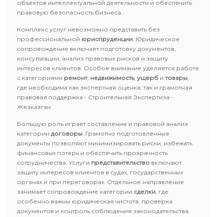
объектов интеллектуальной деятельности и обеспечить
правовую безопасность бизнеса.
Комплекс услуг невозможно представить без
профессиональной
юриспруденции
. Юридическое
сопровождение включает подготовку документов,
консультации, анализ правовых рисков и защиту
интересов клиентов. Особое внимание уделяется работе
с категориями
ремонт
,
недвижимость
,
ущерб
и
товары
,
где необходима как экспертная оценка, так и грамотная
правовая поддержка - Строительная Экспертиза -
Жезказган .
Большую роль играет составление и правовой анализ
категории
договоры
. Грамотно подготовленные
документы позволяют минимизировать риски, избежать
финансовых потерь и обеспечить прозрачность
сотрудничества. Услуги
представительство
включают
защиту интересов клиентов в судах, государственных
органах и при переговорах. Отдельное направление
занимает сопровождение категории
сделки
, где
особенно важны юридическая чистота, проверка
документов и контроль соблюдения законодательства.