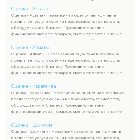
оценка животных и недропользования. Эксперты
определяют рыночную стоимость имущества и
Оценка - Астана
рассчитывают ущерб. Все отчеты соответствуют
Оценка - Астана - Независимая оценочная компания
требованиям законодательства и используются для
предлагает услуги оценки недвижимости, транспорта,
сделок, кредитования и судебных процессов.
оборудования и бизнеса. Проводится анализ
финансовых активов, товаров, смет и проектов, а также
оценка животных и недропользования. Эксперты
определяют рыночную стоимость имущества и
Оценка - Алматы
рассчитывают ущерб. Все отчеты соответствуют
Оценка - Алматы - Независимая оценочная компания
требованиям законодательства и используются для
предлагает услуги оценки недвижимости, транспорта,
сделок, кредитования и судебных процессов.
оборудования и бизнеса. Проводится анализ
финансовых активов, товаров, смет и проектов, а также
оценка животных и недропользования. Эксперты
определяют рыночную стоимость имущества и
Оценка - Караганда
рассчитывают ущерб. Все отчеты соответствуют
Оценка - Караганда - Независимая оценочная компания
требованиям законодательства и используются для
предлагает услуги оценки недвижимости, транспорта,
сделок, кредитования и судебных процессов.
оборудования и бизнеса. Проводится анализ
финансовых активов, товаров, смет и проектов, а также
оценка животных и недропользования. Эксперты
определяют рыночную стоимость имущества и
Оценка - Шымкент
рассчитывают ущерб. Все отчеты соответствуют
Оценка - Шымкент - Независимая оценочная компания
требованиям законодательства и используются для
предлагает услуги оценки недвижимости, транспорта,