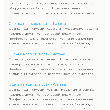
требованиям законодательства и используются для
предлагает услуги оценки недвижимости, транспорта,
сделок, кредитования и судебных процессов.
оборудования и бизнеса. Проводится анализ
финансовых активов, товаров, смет и проектов, а также
оценка животных и недропользования. Эксперты
определяют рыночную стоимость имущества и
Оценка недвижимости - Казахстан
рассчитывают ущерб. Все отчеты соответствуют
Оценка недвижимости - Казахстан - Независимая оценка
требованиям законодательства и используются для
квартиры, дома и коммерческой недвижимости.
сделок, кредитования и судебных процессов.
Профессиональная оценочная компания выполняет
анализ рынка и рассчитывает стоимость объектов для
продажи, ипотеки, аренды и судебных споров. Оценка
недвижимости включает современные методы и
Оценка недвижимости - Астана
гарантирует объективные результаты. Отчеты
Оценка недвижимости - Астана - Независимая оценка
используются для банков, судов и страховых компаний по
квартиры, дома и коммерческой недвижимости.
всему Казахстану.
Профессиональная оценочная компания выполняет
анализ рынка и рассчитывает стоимость объектов для
продажи, ипотеки, аренды и судебных споров. Оценка
недвижимости включает современные методы и
Оценка недвижимости - Алматы
гарантирует объективные результаты. Отчеты
Оценка недвижимости - Алматы - Независимая оценка
используются для банков, судов и страховых компаний по
квартиры, дома и коммерческой недвижимости.
всему Казахстану.
Профессиональная оценочная компания выполняет
анализ рынка и рассчитывает стоимость объектов для
продажи, ипотеки, аренды и судебных споров. Оценка