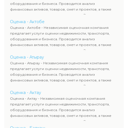
сделок, кредитования и судебных процессов.
оборудования и бизнеса. Проводится анализ
финансовых активов, товаров, смет и проектов, а также
оценка животных и недропользования. Эксперты
определяют рыночную стоимость имущества и
Оценка - Актобе
рассчитывают ущерб. Все отчеты соответствуют
Оценка - Актобе - Независимая оценочная компания
требованиям законодательства и используются для
предлагает услуги оценки недвижимости, транспорта,
сделок, кредитования и судебных процессов.
оборудования и бизнеса. Проводится анализ
финансовых активов, товаров, смет и проектов, а также
оценка животных и недропользования. Эксперты
определяют рыночную стоимость имущества и
Оценка - Атырау
рассчитывают ущерб. Все отчеты соответствуют
Оценка - Атырау - Независимая оценочная компания
требованиям законодательства и используются для
предлагает услуги оценки недвижимости, транспорта,
сделок, кредитования и судебных процессов.
оборудования и бизнеса. Проводится анализ
финансовых активов, товаров, смет и проектов, а также
оценка животных и недропользования. Эксперты
определяют рыночную стоимость имущества и
Оценка - Актау
рассчитывают ущерб. Все отчеты соответствуют
Оценка - Актау - Независимая оценочная компания
требованиям законодательства и используются для
предлагает услуги оценки недвижимости, транспорта,
сделок, кредитования и судебных процессов.
оборудования и бизнеса. Проводится анализ
финансовых активов, товаров, смет и проектов, а также
оценка животных и недропользования. Эксперты
определяют рыночную стоимость имущества и