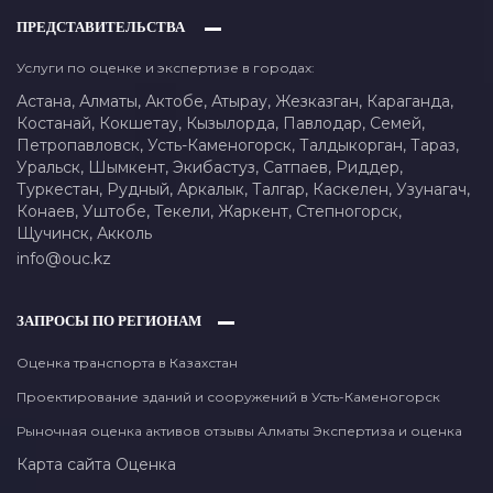
ПРЕДСТАВИТЕЛЬСТВА
Услуги по оценке и экспертизе в городах:
Астана,
Алматы,
Актобе,
Атырау,
Жезказган,
Караганда,
Костанай,
Кокшетау,
Кызылорда,
Павлодар,
Семей,
Петропавловск,
Усть-Каменогорск,
Талдыкорган,
Тараз,
Уральск,
Шымкент,
Экибастуз,
Сатпаев,
Риддер,
Туркестан,
Рудный,
Аркалык,
Талгар,
Каскелен,
Узунагач,
Конаев,
Уштобе,
Текели,
Жаркент,
Степногорск,
Щучинск,
Акколь
info@ouc.kz
ЗАПРОСЫ ПО РЕГИОНАМ
Оценка транспорта в Казахстан
Проектирование зданий и сооружений в Усть-Каменогорск
Рыночная оценка активов отзывы Алматы Экспертиза и оценка
Карта сайта
Оценка