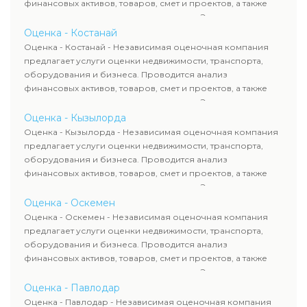
финансовых активов, товаров, смет и проектов, а также
оценка животных и недропользования. Эксперты
определяют рыночную стоимость имущества и
Оценка - Костанай
рассчитывают ущерб. Все отчеты соответствуют
Оценка - Костанай - Независимая оценочная компания
требованиям законодательства и используются для
предлагает услуги оценки недвижимости, транспорта,
сделок, кредитования и судебных процессов.
оборудования и бизнеса. Проводится анализ
финансовых активов, товаров, смет и проектов, а также
оценка животных и недропользования. Эксперты
определяют рыночную стоимость имущества и
Оценка - Кызылорда
рассчитывают ущерб. Все отчеты соответствуют
Оценка - Кызылорда - Независимая оценочная компания
требованиям законодательства и используются для
предлагает услуги оценки недвижимости, транспорта,
сделок, кредитования и судебных процессов.
оборудования и бизнеса. Проводится анализ
финансовых активов, товаров, смет и проектов, а также
оценка животных и недропользования. Эксперты
определяют рыночную стоимость имущества и
Оценка - Оскемен
рассчитывают ущерб. Все отчеты соответствуют
Оценка - Оскемен - Независимая оценочная компания
требованиям законодательства и используются для
предлагает услуги оценки недвижимости, транспорта,
сделок, кредитования и судебных процессов.
оборудования и бизнеса. Проводится анализ
финансовых активов, товаров, смет и проектов, а также
оценка животных и недропользования. Эксперты
определяют рыночную стоимость имущества и
Оценка - Павлодар
рассчитывают ущерб. Все отчеты соответствуют
Оценка - Павлодар - Независимая оценочная компания