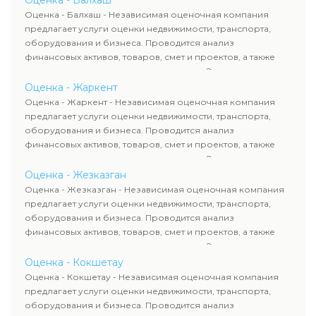
Оценка - Балхаш
рассчитывают ущерб. Все отчеты соответствуют
Оценка - Балхаш - Независимая оценочная компания
требованиям законодательства и используются для
предлагает услуги оценки недвижимости, транспорта,
сделок, кредитования и судебных процессов.
оборудования и бизнеса. Проводится анализ
финансовых активов, товаров, смет и проектов, а также
оценка животных и недропользования. Эксперты
определяют рыночную стоимость имущества и
Оценка - Жаркент
рассчитывают ущерб. Все отчеты соответствуют
Оценка - Жаркент - Независимая оценочная компания
требованиям законодательства и используются для
предлагает услуги оценки недвижимости, транспорта,
сделок, кредитования и судебных процессов.
оборудования и бизнеса. Проводится анализ
финансовых активов, товаров, смет и проектов, а также
оценка животных и недропользования. Эксперты
определяют рыночную стоимость имущества и
Оценка - Жезказган
рассчитывают ущерб. Все отчеты соответствуют
Оценка - Жезказган - Независимая оценочная компания
требованиям законодательства и используются для
предлагает услуги оценки недвижимости, транспорта,
сделок, кредитования и судебных процессов.
оборудования и бизнеса. Проводится анализ
финансовых активов, товаров, смет и проектов, а также
оценка животных и недропользования. Эксперты
определяют рыночную стоимость имущества и
Оценка - Кокшетау
рассчитывают ущерб. Все отчеты соответствуют
Оценка - Кокшетау - Независимая оценочная компания
требованиям законодательства и используются для
предлагает услуги оценки недвижимости, транспорта,
сделок, кредитования и судебных процессов.
оборудования и бизнеса. Проводится анализ