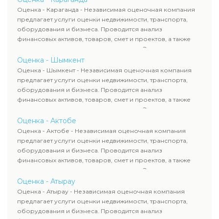
рассчитывают ущерб. Все отчеты соответствуют
Оценка - Караганда - Независимая оценочная компания
требованиям законодательства и используются для
предлагает услуги оценки недвижимости, транспорта,
сделок, кредитования и судебных процессов.
оборудования и бизнеса. Проводится анализ
финансовых активов, товаров, смет и проектов, а также
оценка животных и недропользования. Эксперты
определяют рыночную стоимость имущества и
Оценка - Шымкент
рассчитывают ущерб. Все отчеты соответствуют
Оценка - Шымкент - Независимая оценочная компания
требованиям законодательства и используются для
предлагает услуги оценки недвижимости, транспорта,
сделок, кредитования и судебных процессов.
оборудования и бизнеса. Проводится анализ
финансовых активов, товаров, смет и проектов, а также
оценка животных и недропользования. Эксперты
определяют рыночную стоимость имущества и
Оценка - Актобе
рассчитывают ущерб. Все отчеты соответствуют
Оценка - Актобе - Независимая оценочная компания
требованиям законодательства и используются для
предлагает услуги оценки недвижимости, транспорта,
сделок, кредитования и судебных процессов.
оборудования и бизнеса. Проводится анализ
финансовых активов, товаров, смет и проектов, а также
оценка животных и недропользования. Эксперты
определяют рыночную стоимость имущества и
Оценка - Атырау
рассчитывают ущерб. Все отчеты соответствуют
Оценка - Атырау - Независимая оценочная компания
требованиям законодательства и используются для
предлагает услуги оценки недвижимости, транспорта,
сделок, кредитования и судебных процессов.
оборудования и бизнеса. Проводится анализ