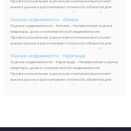
Профессиональная оценочная компания выполняет
анализ рынка и рассчитывает стоимость объектов для
продажи, ипотеки, аренды и судебных споров. Оценка
недвижимости включает современные методы и
Оценка недвижимости - Алматы
гарантирует объективные результаты. Отчеты
Оценка недвижимости - Алматы - Независимая оценка
используются для банков, судов и страховых компаний по
квартиры, дома и коммерческой недвижимости.
всему Казахстану.
Профессиональная оценочная компания выполняет
анализ рынка и рассчитывает стоимость объектов для
продажи, ипотеки, аренды и судебных споров. Оценка
недвижимости включает современные методы и
Оценка недвижимости - Караганда
гарантирует объективные результаты. Отчеты
Оценка недвижимости - Караганда - Независимая оценка
используются для банков, судов и страховых компаний по
квартиры, дома и коммерческой недвижимости.
всему Казахстану.
Профессиональная оценочная компания выполняет
анализ рынка и рассчитывает стоимость объектов для
продажи, ипотеки, аренды и судебных споров. Оценка
недвижимости включает современные методы и
гарантирует объективные результаты. Отчеты
используются для банков, судов и страховых компаний по
всему Казахстану.