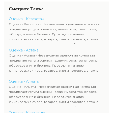
Смотрите Также
Оценка - Казахстан
Оценка - Казахстан - Независимая оценочная компания
предлагает услуги оценки недвижимости, транспорта,
оборудования и бизнеса. Проводится анализ
финансовых активов, товаров, смет и проектов, а также
оценка животных и недропользования. Эксперты
определяют рыночную стоимость имущества и
Оценка - Астана
рассчитывают ущерб. Все отчеты соответствуют
Оценка - Астана - Независимая оценочная компания
требованиям законодательства и используются для
предлагает услуги оценки недвижимости, транспорта,
сделок, кредитования и судебных процессов.
оборудования и бизнеса. Проводится анализ
финансовых активов, товаров, смет и проектов, а также
оценка животных и недропользования. Эксперты
определяют рыночную стоимость имущества и
Оценка - Алматы
рассчитывают ущерб. Все отчеты соответствуют
Оценка - Алматы - Независимая оценочная компания
требованиям законодательства и используются для
предлагает услуги оценки недвижимости, транспорта,
сделок, кредитования и судебных процессов.
оборудования и бизнеса. Проводится анализ
финансовых активов, товаров, смет и проектов, а также
оценка животных и недропользования. Эксперты
определяют рыночную стоимость имущества и
Оценка - Караганда