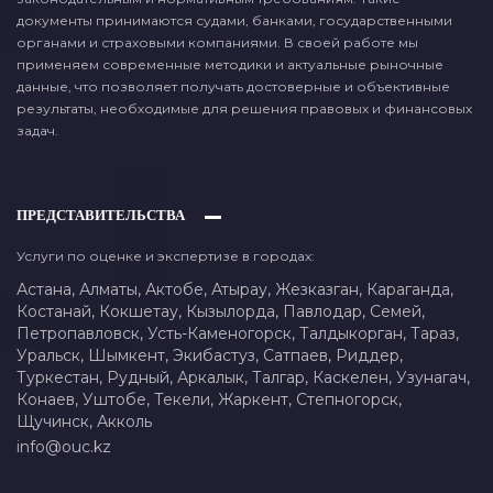
документы принимаются судами, банками, государственными
органами и страховыми компаниями. В своей работе мы
применяем современные методики и актуальные рыночные
данные, что позволяет получать достоверные и объективные
результаты, необходимые для решения правовых и финансовых
задач.
ПРЕДСТАВИТЕЛЬСТВА
Услуги по оценке и экспертизе в городах:
Астана,
Алматы,
Актобе,
Атырау,
Жезказган,
Караганда,
Костанай,
Кокшетау,
Кызылорда,
Павлодар,
Семей,
Петропавловск,
Усть-Каменогорск,
Талдыкорган,
Тараз,
Уральск,
Шымкент,
Экибастуз,
Сатпаев,
Риддер,
Туркестан,
Рудный,
Аркалык,
Талгар,
Каскелен,
Узунагач,
Конаев,
Уштобе,
Текели,
Жаркент,
Степногорск,
Щучинск,
Акколь
info@ouc.kz