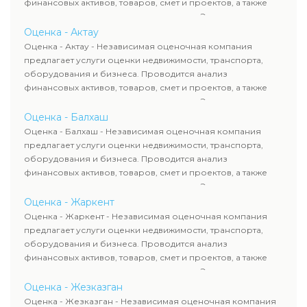
финансовых активов, товаров, смет и проектов, а также
оценка животных и недропользования. Эксперты
определяют рыночную стоимость имущества и
Оценка - Актау
рассчитывают ущерб. Все отчеты соответствуют
Оценка - Актау - Независимая оценочная компания
требованиям законодательства и используются для
предлагает услуги оценки недвижимости, транспорта,
сделок, кредитования и судебных процессов.
оборудования и бизнеса. Проводится анализ
финансовых активов, товаров, смет и проектов, а также
оценка животных и недропользования. Эксперты
определяют рыночную стоимость имущества и
Оценка - Балхаш
рассчитывают ущерб. Все отчеты соответствуют
Оценка - Балхаш - Независимая оценочная компания
требованиям законодательства и используются для
предлагает услуги оценки недвижимости, транспорта,
сделок, кредитования и судебных процессов.
оборудования и бизнеса. Проводится анализ
финансовых активов, товаров, смет и проектов, а также
оценка животных и недропользования. Эксперты
определяют рыночную стоимость имущества и
Оценка - Жаркент
рассчитывают ущерб. Все отчеты соответствуют
Оценка - Жаркент - Независимая оценочная компания
требованиям законодательства и используются для
предлагает услуги оценки недвижимости, транспорта,
сделок, кредитования и судебных процессов.
оборудования и бизнеса. Проводится анализ
финансовых активов, товаров, смет и проектов, а также
оценка животных и недропользования. Эксперты
определяют рыночную стоимость имущества и
Оценка - Жезказган
рассчитывают ущерб. Все отчеты соответствуют
Оценка - Жезказган - Независимая оценочная компания