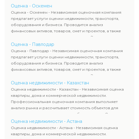
определяют рыночную стоимость имущества и
Оценка - Оскемен
рассчитывают ущерб. Все отчеты соответствуют
Оценка - Оскемен - Независимая оценочная компания
требованиям законодательства и используются для
предлагает услуги оценки недвижимости, транспорта,
сделок, кредитования и судебных процессов.
оборудования и бизнеса. Проводится анализ
финансовых активов, товаров, смет и проектов, а также
оценка животных и недропользования. Эксперты
определяют рыночную стоимость имущества и
Оценка - Павлодар
рассчитывают ущерб. Все отчеты соответствуют
Оценка - Павлодар - Независимая оценочная компания
требованиям законодательства и используются для
предлагает услуги оценки недвижимости, транспорта,
сделок, кредитования и судебных процессов.
оборудования и бизнеса. Проводится анализ
финансовых активов, товаров, смет и проектов, а также
оценка животных и недропользования. Эксперты
определяют рыночную стоимость имущества и
Оценка недвижимости - Казахстан
рассчитывают ущерб. Все отчеты соответствуют
Оценка недвижимости - Казахстан - Независимая оценка
требованиям законодательства и используются для
квартиры, дома и коммерческой недвижимости.
сделок, кредитования и судебных процессов.
Профессиональная оценочная компания выполняет
анализ рынка и рассчитывает стоимость объектов для
продажи, ипотеки, аренды и судебных споров. Оценка
недвижимости включает современные методы и
Оценка недвижимости - Астана
гарантирует объективные результаты. Отчеты
Оценка недвижимости - Астана - Независимая оценка
используются для банков, судов и страховых компаний по
квартиры, дома и коммерческой недвижимости.
всему Казахстану.