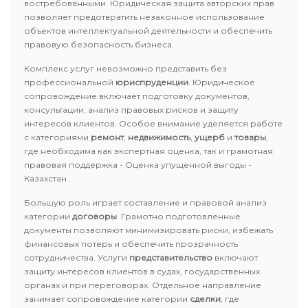
востребованными. Юридическая защита авторских прав
позволяет предотвратить незаконное использование
объектов интеллектуальной деятельности и обеспечить
правовую безопасность бизнеса.
Комплекс услуг невозможно представить без
профессиональной
юриспруденции
. Юридическое
сопровождение включает подготовку документов,
консультации, анализ правовых рисков и защиту
интересов клиентов. Особое внимание уделяется работе
с категориями
ремонт
,
недвижимость
,
ущерб
и
товары
,
где необходима как экспертная оценка, так и грамотная
правовая поддержка - Оценка упущенной выгоды -
Казахстан .
Большую роль играет составление и правовой анализ
категории
договоры
. Грамотно подготовленные
документы позволяют минимизировать риски, избежать
финансовых потерь и обеспечить прозрачность
сотрудничества. Услуги
представительство
включают
защиту интересов клиентов в судах, государственных
органах и при переговорах. Отдельное направление
занимает сопровождение категории
сделки
, где