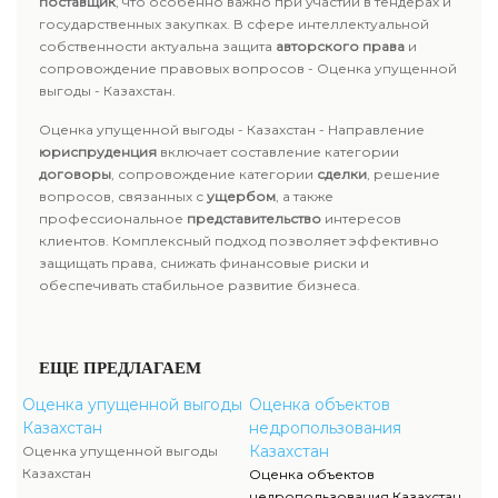
поставщик
, что особенно важно при участии в тендерах и
государственных закупках. В сфере интеллектуальной
собственности актуальна защита
авторского права
и
сопровождение правовых вопросов - Оценка упущенной
выгоды - Казахстан.
Оценка упущенной выгоды - Казахстан - Направление
юриспруденция
включает составление категории
договоры
, сопровождение категории
сделки
, решение
вопросов, связанных с
ущербом
, а также
профессиональное
представительство
интересов
клиентов. Комплексный подход позволяет эффективно
защищать права, снижать финансовые риски и
обеспечивать стабильное развитие бизнеса.
ЕЩЕ ПРЕДЛАГАЕМ
Оценка упущенной выгоды
Оценка объектов
Казахстан
недропользования
Казахстан
Оценка упущенной выгоды
Казахстан
Оценка объектов
недропользования Казахстан