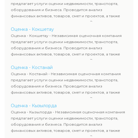
требованиям законодательства и используются для
предлагает услуги оценки недвижимости, транспорта,
сделок, кредитования и судебных процессов.
оборудования и бизнеса. Проводится анализ
финансовых активов, товаров, смет и проектов, а также
оценка животных и недропользования. Эксперты
определяют рыночную стоимость имущества и
Оценка - Кокшетау
рассчитывают ущерб. Все отчеты соответствуют
Оценка - Кокшетау - Независимая оценочная компания
требованиям законодательства и используются для
предлагает услуги оценки недвижимости, транспорта,
сделок, кредитования и судебных процессов.
оборудования и бизнеса. Проводится анализ
финансовых активов, товаров, смет и проектов, а также
оценка животных и недропользования. Эксперты
определяют рыночную стоимость имущества и
Оценка - Костанай
рассчитывают ущерб. Все отчеты соответствуют
Оценка - Костанай - Независимая оценочная компания
требованиям законодательства и используются для
предлагает услуги оценки недвижимости, транспорта,
сделок, кредитования и судебных процессов.
оборудования и бизнеса. Проводится анализ
финансовых активов, товаров, смет и проектов, а также
оценка животных и недропользования. Эксперты
определяют рыночную стоимость имущества и
Оценка - Кызылорда
рассчитывают ущерб. Все отчеты соответствуют
Оценка - Кызылорда - Независимая оценочная компания
требованиям законодательства и используются для
предлагает услуги оценки недвижимости, транспорта,
сделок, кредитования и судебных процессов.
оборудования и бизнеса. Проводится анализ
финансовых активов, товаров, смет и проектов, а также
оценка животных и недропользования. Эксперты