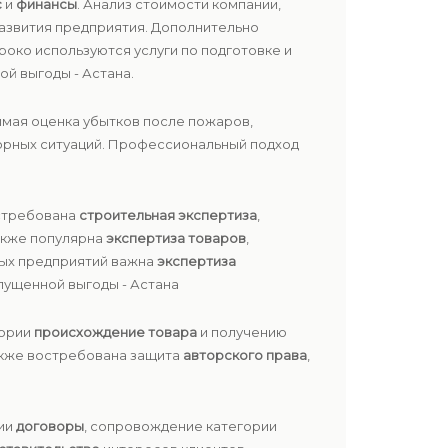
с
и
финансы
. Анализ стоимости компании,
азвития предприятия. Дополнительно
роко используются услуги по подготовке и
й выгоды - Астана.
имая оценка убытков после пожаров,
порных ситуаций. Профессиональный подход
стребована
строительная экспертиза
,
акже популярна
экспертиза товаров
,
ных предприятий важна
экспертиза
упущенной выгоды - Астана
гории
происхождение товара
и получению
Также востребована защита
авторского права
,
рии
договоры
, сопровождение категории