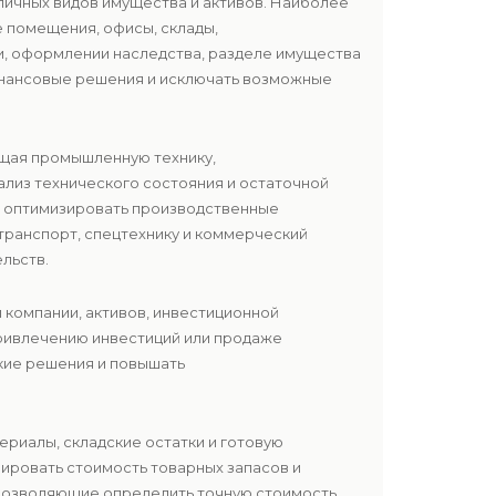
ичных видов имущества и активов. Наиболее
 помещения, офисы, склады,
ии, оформлении наследства, разделе имущества
инансовые решения и исключать возможные
ющая промышленную технику,
ализ технического состояния и остаточной
и оптимизировать производственные
транспорт, спецтехнику и коммерческий
льств.
и компании, активов, инвестиционной
привлечению инвестиций или продаже
ские решения и повышать
териалы, складские остатки и готовую
ировать стоимость товарных запасов и
 позволяющие определить точную стоимость