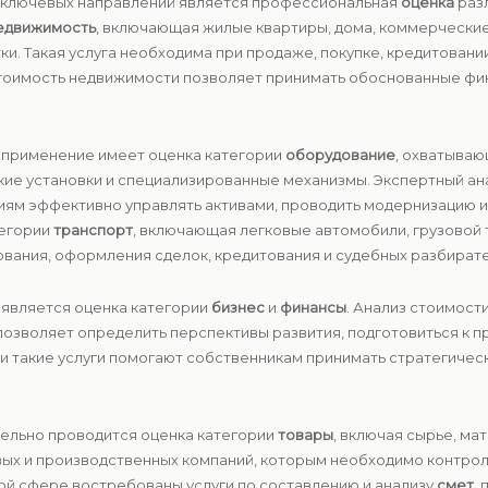
з ключевых направлений является профессиональная
оценка
разл
едвижимость
, включающая жилые квартиры, дома, коммерческие
и. Такая услуга необходима при продаже, покупке, кредитован
 стоимость недвижимости позволяет принимать обоснованные ф
 применение имеет оценка категории
оборудование
, охватыва
кие установки и специализированные механизмы. Экспертный ан
иям эффективно управлять активами, проводить модернизацию 
тегории
транспорт
, включающая легковые автомобили, грузовой 
хования, оформления сделок, кредитования и судебных разбирате
является оценка категории
бизнес
и
финансы
. Анализ стоимост
позволяет определить перспективы развития, подготовиться к 
ки такие услуги помогают собственникам принимать стратегиче
тельно проводится оценка категории
товары
, включая сырье, ма
вых и производственных компаний, которым необходимо контрол
ой сфере востребованы услуги по составлению и анализу
смет
,