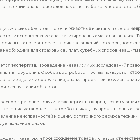
 Правильный расчет расходов помогает избежать перерасхода 
ецифических объектов, включая
животные
и активы в сфере
нед
ндартов и использование специализированных методов анализа.
атериальных потерь после аварий, затоплений, пожаров, дорожн
 необходима для страховых выплат, судебных споров и защиты
яется
экспертиза
. Проведение независимых исследований позво
 выявить нарушения. Особой востребованностью пользуется
стро
дование зданий и сооружений, анализ проектной документации и
при эксплуатации объектов.
е распространение получила
экспертиза товаров
, позволяющая 
ответствие установленным требованиям. Для промышленных пр
ыявление неисправностей и оценку остаточного ресурса техник
плуатационные риски.
ерждения категории
происхождение товара
и статуса
отечестве