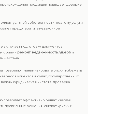
е происхождения продукции повышает доверие
еллектуальной собственности, поэтому услуги
воляет предотвратить незаконное
е включает подготовку документов,
атегориями
ремонт
,
недвижимость
,
ущерб
и
ы - Астана .
ты позволяют минимизировать риски, избежать
нтересов клиентов в судах, государственных
о важны юридическая чистота, проверка
ию позволяет эффективно решать задачи
ть правильные решения, снижать риски и