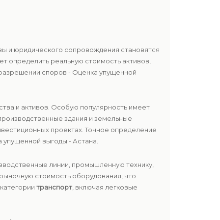
тизы и юридического сопровождения становятся
ет определить реальную стоимость активов,
 разрешении споров - Оценка упущенной
тва и активов. Особую популярность имеет
 производственные здания и земельные
инвестиционных проектах. Точное определение
 упущенной выгоды - Астана.
зводственные линии, промышленную технику,
 рыночную стоимость оборудования, что
 категории
транспорт
, включая легковые