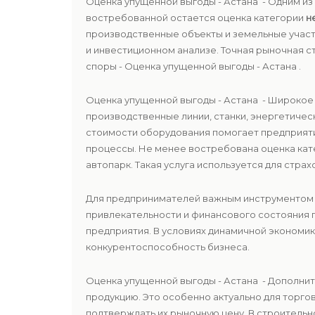
Оценка упущенной выгоды - Астана - Одним и
востребованной остается оценка категории
н
производственные объекты и земельные участк
и инвестиционном анализе. Точная рыночная
споры - Оценка упущенной выгоды - Астана .
Оценка упущенной выгоды - Астана - Широкое
производственные линии, станки, энергетичес
стоимости оборудования помогает предприят
процессы. Не менее востребована оценка ка
автопарк. Такая услуга используется для стра
Для предпринимателей важным инструментом 
привлекательности и финансового состояния 
предприятия. В условиях динамичной экономи
конкурентоспособность бизнеса.
Оценка упущенной выгоды - Астана - Дополни
продукцию. Это особенно актуально для торго
подтверждать их рыночную цену. В строительн