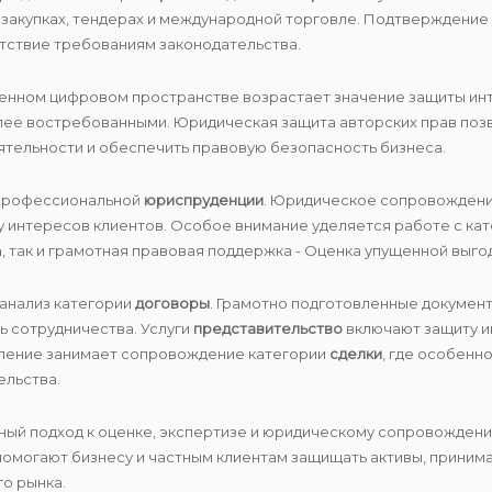
х закупках, тендерах и международной торговле. Подтверждени
тствие требованиям законодательства.
менном цифровом пространстве возрастает значение защиты инт
лее востребованными. Юридическая защита авторских прав поз
ятельности и обеспечить правовую безопасность бизнеса.
 профессиональной
юриспруденции
. Юридическое сопровождени
ту интересов клиентов. Особое внимание уделяется работе с к
, так и грамотная правовая поддержка - Оценка упущенной выгод
 анализ категории
договоры
. Грамотно подготовленные докумен
ь сотрудничества. Услуги
представительство
включают защиту и
вление занимает сопровождение категории
сделки
, где особенн
ельства.
сный подход к оценке, экспертизе и юридическому сопровожден
омогают бизнесу и частным клиентам защищать активы, принима
о рынка.