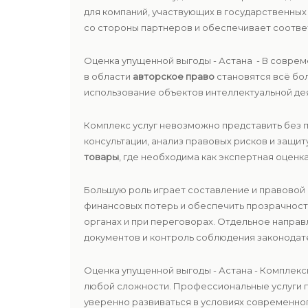
для компаний, участвующих в государственны
со стороны партнеров и обеспечивает соотве
Оценка упущенной выгоды - Астана - В совре
в области
авторское право
становятся всё бо
использование объектов интеллектуальной де
Комплекс услуг невозможно представить без
консультации, анализ правовых рисков и защи
товары
, где необходима как экспертная оценка
Большую роль играет составление и правовой
финансовых потерь и обеспечить прозрачност
органах и при переговорах. Отдельное напра
документов и контроль соблюдения законодат
Оценка упущенной выгоды - Астана - Комплек
любой сложности. Профессиональные услуги п
уверенно развиваться в условиях современног