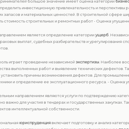
дпринимателей большое значение имеет оценка категории
бизне
определить инвестиционную привлекательность и перспективы р
ких запасов и материальных ценностей. В строительной сфере ши
ь стоимость строительных и ремонтных работ - Оценка упущенно
направлением является определение категории
ущерб
. Независ
траховых выплат, судебных разбирательств и урегулирования с
тов.
 роль играет проведение независимой
экспертизы
. Наиболее во
ества выполненных работ и выявление технических дефектов. Т
 установить причины возникновения дефектов. Для промышлен
техники и определение ее эксплуатационного ресурса. - Оценка 
тельным направлением являются услуги по подтверждению кате
нно важно для участия в тендерах и государственных закупках. 
ктов интеллектуальной собственности.
иональная
юриспруденция
включает подготовку и анализ катего