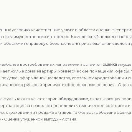
енных условиях качественные услуги в области оценки, экспер
защиты имущественных интересов. Комплексный подход позволя
и обеспечить правовую безопасность при заключении сделок и
з наиболее востребованных направлений остается
оценка
имущес
лючает жилые дома, квартиры, коммерческие помещения, офисы,
е, покупке, оформлении наследства, ипотечном кредитовании и 
инансовых рисков и принимать обоснованные решения - Оценка
 актуальна оценка категории
оборудование
, охватывающая прои
пертная оценка позволяет определить техническое состояние и
й, страховании и продаже активов. Также востребована оценка
 - Оценка упущенной выгоды - Астана.