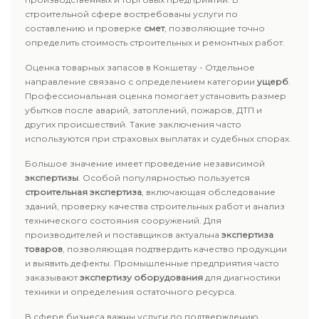
строительной сфере востребованы услуги по
составлению и проверке
смет
, позволяющие точно
определить стоимость строительных и ремонтных работ.
Оценка товарных запасов в Кокшетау - Отдельное
направление связано с определением категории
ущерб
.
Профессиональная оценка помогает установить размер
убытков после аварий, затоплений, пожаров, ДТП и
других происшествий. Такие заключения часто
используются при страховых выплатах и судебных спорах.
Большое значение имеет проведение независимой
экспертизы
. Особой популярностью пользуется
строительная экспертиза
, включающая обследование
зданий, проверку качества строительных работ и анализ
технического состояния сооружений. Для
производителей и поставщиков актуальна
экспертиза
товаров
, позволяющая подтвердить качество продукции
и выявить дефекты. Промышленные предприятия часто
заказывают
экспертизу оборудования
для диагностики
техники и определения остаточного ресурса.
В сфере бизнеса важны услуги по подтверждению