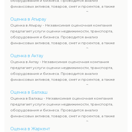
оборудования и бизнеса. Проводится анализ
финансовых активов, товаров, смет и проектов, а также
оценка животных и недропользования. Эксперты
определяют рыночную стоимость имущества и
Оценка в Атырау
рассчитывают ущерб. Все отчеты соответствуют
Оценка в Атырау - Независимая оценочная компания
требованиям законодательства и используются для
предлагает услуги оценки недвижимости, транспорта,
сделок, кредитования и судебных процессов.
оборудования и бизнеса. Проводится анализ
финансовых активов, товаров, смет и проектов, а также
оценка животных и недропользования. Эксперты
определяют рыночную стоимость имущества и
Оценка в Актау
рассчитывают ущерб. Все отчеты соответствуют
Оценка в Актау - Независимая оценочная компания
требованиям законодательства и используются для
предлагает услуги оценки недвижимости, транспорта,
сделок, кредитования и судебных процессов.
оборудования и бизнеса. Проводится анализ
финансовых активов, товаров, смет и проектов, а также
оценка животных и недропользования. Эксперты
определяют рыночную стоимость имущества и
Оценка в Балхаш
рассчитывают ущерб. Все отчеты соответствуют
Оценка в Балхаш - Независимая оценочная компания
требованиям законодательства и используются для
предлагает услуги оценки недвижимости, транспорта,
сделок, кредитования и судебных процессов.
оборудования и бизнеса. Проводится анализ
финансовых активов, товаров, смет и проектов, а также
оценка животных и недропользования. Эксперты
определяют рыночную стоимость имущества и
Оценка в Жаркент