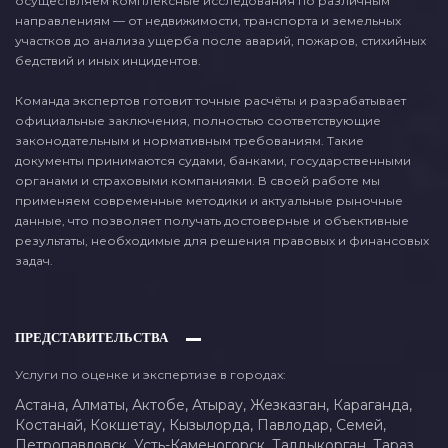
осуществляем комплексные исследования по различным
направлениям — от недвижимости, транспорта и земельных
участков до анализа ущерба после аварий, пожаров, стихийных
бедствий и иных инцидентов.
Команда экспертов готовит точные расчёты и разрабатывает
официальные заключения, полностью соответствующие
законодательным и нормативным требованиям. Такие
документы принимаются судами, банками, государственными
органами и страховыми компаниями. В своей работе мы
применяем современные методики и актуальные рыночные
данные, что позволяет получать достоверные и объективные
результаты, необходимые для решения правовых и финансовых
задач.
ПРЕДСТАВИТЕЛЬСТВА
Услуги по оценке и экспертизе в городах:
Астана,
Алматы,
Актобе,
Атырау,
Жезказган,
Караганда,
Костанай,
Кокшетау,
Кызылорда,
Павлодар,
Семей,
Петропавловск,
Усть-Каменогорск,
Талдыкорган,
Тараз,