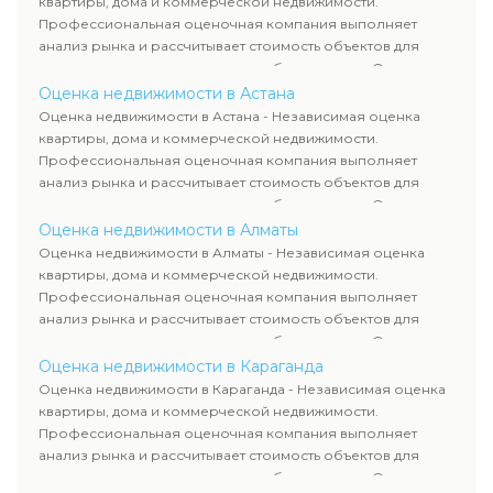
квартиры, дома и коммерческой недвижимости.
сделок, кредитования и судебных процессов.
Профессиональная оценочная компания выполняет
анализ рынка и рассчитывает стоимость объектов для
продажи, ипотеки, аренды и судебных споров. Оценка
недвижимости включает современные методы и
Оценка недвижимости в Астана
гарантирует объективные результаты. Отчеты
Оценка недвижимости в Астана - Независимая оценка
используются для банков, судов и страховых компаний по
квартиры, дома и коммерческой недвижимости.
всему Казахстану.
Профессиональная оценочная компания выполняет
анализ рынка и рассчитывает стоимость объектов для
продажи, ипотеки, аренды и судебных споров. Оценка
недвижимости включает современные методы и
Оценка недвижимости в Алматы
гарантирует объективные результаты. Отчеты
Оценка недвижимости в Алматы - Независимая оценка
используются для банков, судов и страховых компаний по
квартиры, дома и коммерческой недвижимости.
всему Казахстану.
Профессиональная оценочная компания выполняет
анализ рынка и рассчитывает стоимость объектов для
продажи, ипотеки, аренды и судебных споров. Оценка
недвижимости включает современные методы и
Оценка недвижимости в Караганда
гарантирует объективные результаты. Отчеты
Оценка недвижимости в Караганда - Независимая оценка
используются для банков, судов и страховых компаний по
квартиры, дома и коммерческой недвижимости.
всему Казахстану.
Профессиональная оценочная компания выполняет
анализ рынка и рассчитывает стоимость объектов для
продажи, ипотеки, аренды и судебных споров. Оценка