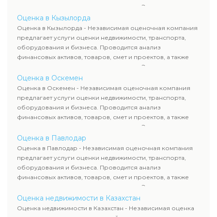
оценка животных и недропользования. Эксперты
определяют рыночную стоимость имущества и
Оценка в Кызылорда
рассчитывают ущерб. Все отчеты соответствуют
Оценка в Кызылорда - Независимая оценочная компания
требованиям законодательства и используются для
предлагает услуги оценки недвижимости, транспорта,
сделок, кредитования и судебных процессов.
оборудования и бизнеса. Проводится анализ
финансовых активов, товаров, смет и проектов, а также
оценка животных и недропользования. Эксперты
определяют рыночную стоимость имущества и
Оценка в Оскемен
рассчитывают ущерб. Все отчеты соответствуют
Оценка в Оскемен - Независимая оценочная компания
требованиям законодательства и используются для
предлагает услуги оценки недвижимости, транспорта,
сделок, кредитования и судебных процессов.
оборудования и бизнеса. Проводится анализ
финансовых активов, товаров, смет и проектов, а также
оценка животных и недропользования. Эксперты
определяют рыночную стоимость имущества и
Оценка в Павлодар
рассчитывают ущерб. Все отчеты соответствуют
Оценка в Павлодар - Независимая оценочная компания
требованиям законодательства и используются для
предлагает услуги оценки недвижимости, транспорта,
сделок, кредитования и судебных процессов.
оборудования и бизнеса. Проводится анализ
финансовых активов, товаров, смет и проектов, а также
оценка животных и недропользования. Эксперты
определяют рыночную стоимость имущества и
Оценка недвижимости в Казахстан
рассчитывают ущерб. Все отчеты соответствуют
Оценка недвижимости в Казахстан - Независимая оценка
требованиям законодательства и используются для