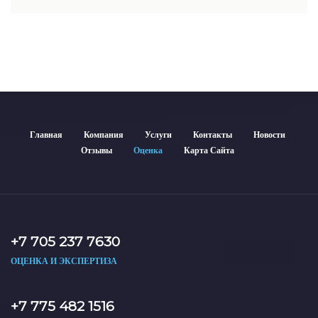
недвижимости включает современные методы и
гарантирует объективные результаты. Отчеты
используются для банков, судов и страховых компаний по
всему Казахстану.
Главная
Компания
Услуги
Контакты
Новости
Отзывы
Оценка
Карта Сайта
+7 705 237 7630
ОЦЕНКА И ЭКСПЕРТИЗА
+7 775 482 1516