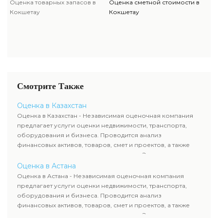
Оценка товарных запасов в
Оценка сметной стоимости в
Кокшетау
Кокшетау
Смотрите Также
Оценка в Казахстан
Оценка в Казахстан - Независимая оценочная компания
предлагает услуги оценки недвижимости, транспорта,
оборудования и бизнеса. Проводится анализ
финансовых активов, товаров, смет и проектов, а также
оценка животных и недропользования. Эксперты
определяют рыночную стоимость имущества и
Оценка в Астана
рассчитывают ущерб. Все отчеты соответствуют
Оценка в Астана - Независимая оценочная компания
требованиям законодательства и используются для
предлагает услуги оценки недвижимости, транспорта,
сделок, кредитования и судебных процессов.
оборудования и бизнеса. Проводится анализ
финансовых активов, товаров, смет и проектов, а также
оценка животных и недропользования. Эксперты