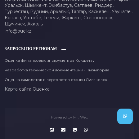
Уральск,
Шымкент,
Экибастуз,
Сатпаев,
Риддер,
Туркестан,
Рудный,
Аркалык,
Талгар,
Каскелен,
Узунагач,
Конаев,
Уштобе,
Текели,
Жаркент,
Степногорск,
Щучинск,
Акколь
info@ouc.kz
ЗАПРОСЫ ПО РЕГИОНАМ
Оценка финансовых инструментов Кокшетау
Разработка технической документации - Кызылорда
Оценка самолетов и вертолетов отзывы Лисаковск
Карта сайта
Оценка
Powered by
Mr. Web