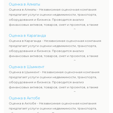
определяют рыночную стоимость имущества и
Оценка в Алматы
рассчитывают ущерб. Все отчеты соответствуют
Оценка в Алматы - Независимая оценочная компания
требованиям законодательства и используются для
предлагает услуги оценки недвижимости, транспорта,
сделок, кредитования и судебных процессов.
оборудования и бизнеса. Проводится анализ
финансовых активов, товаров, смет и проектов, а также
оценка животных и недропользования. Эксперты
определяют рыночную стоимость имущества и
Оценка в Караганда
рассчитывают ущерб. Все отчеты соответствуют
Оценка в Караганда - Независимая оценочная компания
требованиям законодательства и используются для
предлагает услуги оценки недвижимости, транспорта,
сделок, кредитования и судебных процессов.
оборудования и бизнеса. Проводится анализ
финансовых активов, товаров, смет и проектов, а также
оценка животных и недропользования. Эксперты
определяют рыночную стоимость имущества и
Оценка в Шымкент
рассчитывают ущерб. Все отчеты соответствуют
Оценка в Шымкент - Независимая оценочная компания
требованиям законодательства и используются для
предлагает услуги оценки недвижимости, транспорта,
сделок, кредитования и судебных процессов.
оборудования и бизнеса. Проводится анализ
финансовых активов, товаров, смет и проектов, а также
оценка животных и недропользования. Эксперты
определяют рыночную стоимость имущества и
Оценка в Актобе
рассчитывают ущерб. Все отчеты соответствуют
Оценка в Актобе - Независимая оценочная компания
требованиям законодательства и используются для
предлагает услуги оценки недвижимости, транспорта,
сделок, кредитования и судебных процессов.