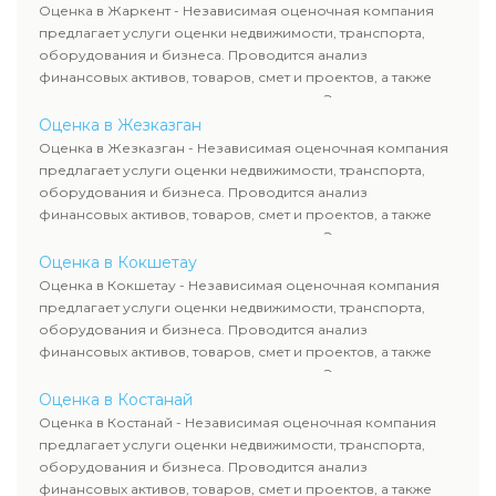
рассчитывают ущерб. Все отчеты соответствуют
Оценка в Жаркент - Независимая оценочная компания
требованиям законодательства и используются для
предлагает услуги оценки недвижимости, транспорта,
сделок, кредитования и судебных процессов.
оборудования и бизнеса. Проводится анализ
финансовых активов, товаров, смет и проектов, а также
оценка животных и недропользования. Эксперты
определяют рыночную стоимость имущества и
Оценка в Жезказган
рассчитывают ущерб. Все отчеты соответствуют
Оценка в Жезказган - Независимая оценочная компания
требованиям законодательства и используются для
предлагает услуги оценки недвижимости, транспорта,
сделок, кредитования и судебных процессов.
оборудования и бизнеса. Проводится анализ
финансовых активов, товаров, смет и проектов, а также
оценка животных и недропользования. Эксперты
определяют рыночную стоимость имущества и
Оценка в Кокшетау
рассчитывают ущерб. Все отчеты соответствуют
Оценка в Кокшетау - Независимая оценочная компания
требованиям законодательства и используются для
предлагает услуги оценки недвижимости, транспорта,
сделок, кредитования и судебных процессов.
оборудования и бизнеса. Проводится анализ
финансовых активов, товаров, смет и проектов, а также
оценка животных и недропользования. Эксперты
определяют рыночную стоимость имущества и
Оценка в Костанай
рассчитывают ущерб. Все отчеты соответствуют
Оценка в Костанай - Независимая оценочная компания
требованиям законодательства и используются для
предлагает услуги оценки недвижимости, транспорта,
сделок, кредитования и судебных процессов.
оборудования и бизнеса. Проводится анализ
финансовых активов, товаров, смет и проектов, а также