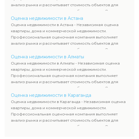
анализ рынка и рассчитывает стоимость объектов для
продажи, ипотеки, аренды и судебных споров. Оценка
недвижимости включает современные методы и
Оценка недвижимости в Астана
гарантирует объективные результаты. Отчеты
Оценка недвижимости в Астана - Независимая оценка
используются для банков, судов и страховых компаний по
квартиры, дома и коммерческой недвижимости.
всему Казахстану.
Профессиональная оценочная компания выполняет
анализ рынка и рассчитывает стоимость объектов для
продажи, ипотеки, аренды и судебных споров. Оценка
недвижимости включает современные методы и
Оценка недвижимости в Алматы
гарантирует объективные результаты. Отчеты
Оценка недвижимости в Алматы - Независимая оценка
используются для банков, судов и страховых компаний по
квартиры, дома и коммерческой недвижимости.
всему Казахстану.
Профессиональная оценочная компания выполняет
анализ рынка и рассчитывает стоимость объектов для
продажи, ипотеки, аренды и судебных споров. Оценка
недвижимости включает современные методы и
Оценка недвижимости в Караганда
гарантирует объективные результаты. Отчеты
Оценка недвижимости в Караганда - Независимая оценка
используются для банков, судов и страховых компаний по
квартиры, дома и коммерческой недвижимости.
всему Казахстану.
Профессиональная оценочная компания выполняет
анализ рынка и рассчитывает стоимость объектов для
продажи, ипотеки, аренды и судебных споров. Оценка
недвижимости включает современные методы и
гарантирует объективные результаты. Отчеты