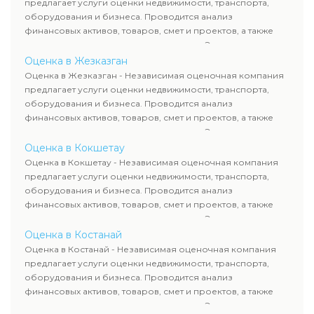
предлагает услуги оценки недвижимости, транспорта,
сделок, кредитования и судебных процессов.
оборудования и бизнеса. Проводится анализ
финансовых активов, товаров, смет и проектов, а также
оценка животных и недропользования. Эксперты
определяют рыночную стоимость имущества и
Оценка в Жезказган
рассчитывают ущерб. Все отчеты соответствуют
Оценка в Жезказган - Независимая оценочная компания
требованиям законодательства и используются для
предлагает услуги оценки недвижимости, транспорта,
сделок, кредитования и судебных процессов.
оборудования и бизнеса. Проводится анализ
финансовых активов, товаров, смет и проектов, а также
оценка животных и недропользования. Эксперты
определяют рыночную стоимость имущества и
Оценка в Кокшетау
рассчитывают ущерб. Все отчеты соответствуют
Оценка в Кокшетау - Независимая оценочная компания
требованиям законодательства и используются для
предлагает услуги оценки недвижимости, транспорта,
сделок, кредитования и судебных процессов.
оборудования и бизнеса. Проводится анализ
финансовых активов, товаров, смет и проектов, а также
оценка животных и недропользования. Эксперты
определяют рыночную стоимость имущества и
Оценка в Костанай
рассчитывают ущерб. Все отчеты соответствуют
Оценка в Костанай - Независимая оценочная компания
требованиям законодательства и используются для
предлагает услуги оценки недвижимости, транспорта,
сделок, кредитования и судебных процессов.
оборудования и бизнеса. Проводится анализ
финансовых активов, товаров, смет и проектов, а также
оценка животных и недропользования. Эксперты