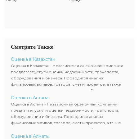
Смотрите Также
Оценка в Казахстан
Оценка в Казахстан - Независимая оценочная компания
предлагает услуги оценки недвижимости, транспорта,
оборудования и бизнеса. Проводится анализ
финансовых активов, товаров, смет и проектов, а также
оценка животных и недропользования. Эксперты
определяют рыночную стоимость имущества и
Оценка в Астана
рассчитывают ущерб. Все отчеты соответствуют
Оценка в Астана - Независимая оценочная компания
требованиям законодательства и используются для
предлагает услуги оценки недвижимости, транспорта,
сделок, кредитования и судебных процессов.
оборудования и бизнеса. Проводится анализ
финансовых активов, товаров, смет и проектов, а также
оценка животных и недропользования. Эксперты
определяют рыночную стоимость имущества и
Оценка в Алматы