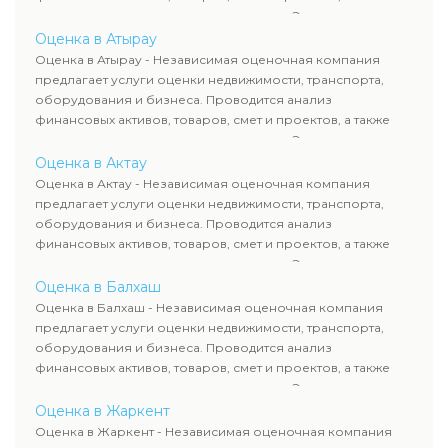
оценка животных и недропользования. Эксперты
определяют рыночную стоимость имущества и
Оценка в Атырау
рассчитывают ущерб. Все отчеты соответствуют
Оценка в Атырау - Независимая оценочная компания
требованиям законодательства и используются для
предлагает услуги оценки недвижимости, транспорта,
сделок, кредитования и судебных процессов.
оборудования и бизнеса. Проводится анализ
финансовых активов, товаров, смет и проектов, а также
оценка животных и недропользования. Эксперты
определяют рыночную стоимость имущества и
Оценка в Актау
рассчитывают ущерб. Все отчеты соответствуют
Оценка в Актау - Независимая оценочная компания
требованиям законодательства и используются для
предлагает услуги оценки недвижимости, транспорта,
сделок, кредитования и судебных процессов.
оборудования и бизнеса. Проводится анализ
финансовых активов, товаров, смет и проектов, а также
оценка животных и недропользования. Эксперты
определяют рыночную стоимость имущества и
Оценка в Балхаш
рассчитывают ущерб. Все отчеты соответствуют
Оценка в Балхаш - Независимая оценочная компания
требованиям законодательства и используются для
предлагает услуги оценки недвижимости, транспорта,
сделок, кредитования и судебных процессов.
оборудования и бизнеса. Проводится анализ
финансовых активов, товаров, смет и проектов, а также
оценка животных и недропользования. Эксперты
определяют рыночную стоимость имущества и
Оценка в Жаркент
рассчитывают ущерб. Все отчеты соответствуют
Оценка в Жаркент - Независимая оценочная компания
требованиям законодательства и используются для