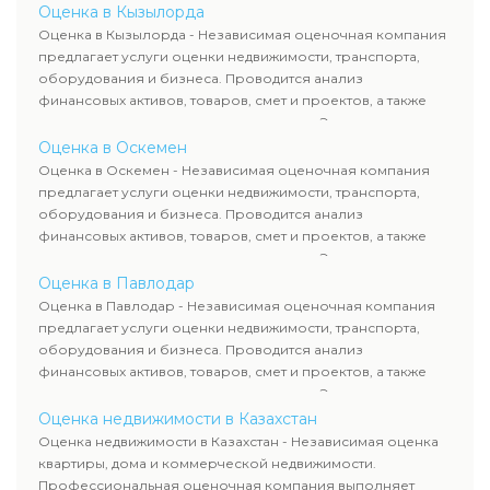
определяют рыночную стоимость имущества и
Оценка в Кызылорда
рассчитывают ущерб. Все отчеты соответствуют
Оценка в Кызылорда - Независимая оценочная компания
требованиям законодательства и используются для
предлагает услуги оценки недвижимости, транспорта,
сделок, кредитования и судебных процессов.
оборудования и бизнеса. Проводится анализ
финансовых активов, товаров, смет и проектов, а также
оценка животных и недропользования. Эксперты
определяют рыночную стоимость имущества и
Оценка в Оскемен
рассчитывают ущерб. Все отчеты соответствуют
Оценка в Оскемен - Независимая оценочная компания
требованиям законодательства и используются для
предлагает услуги оценки недвижимости, транспорта,
сделок, кредитования и судебных процессов.
оборудования и бизнеса. Проводится анализ
финансовых активов, товаров, смет и проектов, а также
оценка животных и недропользования. Эксперты
определяют рыночную стоимость имущества и
Оценка в Павлодар
рассчитывают ущерб. Все отчеты соответствуют
Оценка в Павлодар - Независимая оценочная компания
требованиям законодательства и используются для
предлагает услуги оценки недвижимости, транспорта,
сделок, кредитования и судебных процессов.
оборудования и бизнеса. Проводится анализ
финансовых активов, товаров, смет и проектов, а также
оценка животных и недропользования. Эксперты
определяют рыночную стоимость имущества и
Оценка недвижимости в Казахстан
рассчитывают ущерб. Все отчеты соответствуют
Оценка недвижимости в Казахстан - Независимая оценка
требованиям законодательства и используются для
квартиры, дома и коммерческой недвижимости.
сделок, кредитования и судебных процессов.
Профессиональная оценочная компания выполняет