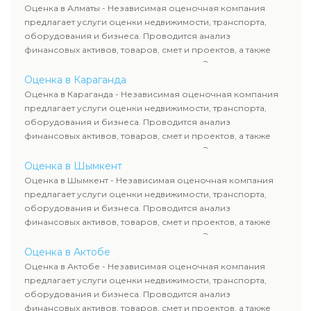
рассчитывают ущерб. Все отчеты соответствуют
Оценка в Алматы - Независимая оценочная компания
требованиям законодательства и используются для
предлагает услуги оценки недвижимости, транспорта,
сделок, кредитования и судебных процессов.
оборудования и бизнеса. Проводится анализ
финансовых активов, товаров, смет и проектов, а также
оценка животных и недропользования. Эксперты
определяют рыночную стоимость имущества и
Оценка в Караганда
рассчитывают ущерб. Все отчеты соответствуют
Оценка в Караганда - Независимая оценочная компания
требованиям законодательства и используются для
предлагает услуги оценки недвижимости, транспорта,
сделок, кредитования и судебных процессов.
оборудования и бизнеса. Проводится анализ
финансовых активов, товаров, смет и проектов, а также
оценка животных и недропользования. Эксперты
определяют рыночную стоимость имущества и
Оценка в Шымкент
рассчитывают ущерб. Все отчеты соответствуют
Оценка в Шымкент - Независимая оценочная компания
требованиям законодательства и используются для
предлагает услуги оценки недвижимости, транспорта,
сделок, кредитования и судебных процессов.
оборудования и бизнеса. Проводится анализ
финансовых активов, товаров, смет и проектов, а также
оценка животных и недропользования. Эксперты
определяют рыночную стоимость имущества и
Оценка в Актобе
рассчитывают ущерб. Все отчеты соответствуют
Оценка в Актобе - Независимая оценочная компания
требованиям законодательства и используются для
предлагает услуги оценки недвижимости, транспорта,
сделок, кредитования и судебных процессов.
оборудования и бизнеса. Проводится анализ
финансовых активов, товаров, смет и проектов, а также