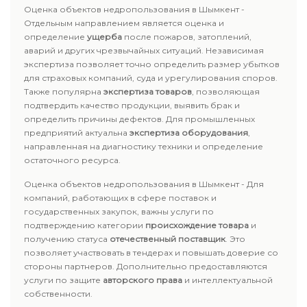
Оценка объектов недропользования в Шымкент -
Отдельным направлением является оценка и
определение
ущерба
после пожаров, затоплений,
аварий и других чрезвычайных ситуаций. Независимая
экспертиза позволяет точно определить размер убытков
для страховых компаний, суда и урегулирования споров.
Также популярна
экспертиза товаров
, позволяющая
подтвердить качество продукции, выявить брак и
определить причины дефектов. Для промышленных
предприятий актуальна
экспертиза оборудования
,
направленная на диагностику техники и определение
остаточного ресурса.
Оценка объектов недропользования в Шымкент - Для
компаний, работающих в сфере поставок и
государственных закупок, важны услуги по
подтверждению категории
происхождение товара
и
получению статуса
отечественный поставщик
. Это
позволяет участвовать в тендерах и повышать доверие со
стороны партнеров. Дополнительно предоставляются
услуги по защите
авторского права
и интеллектуальной
собственности.