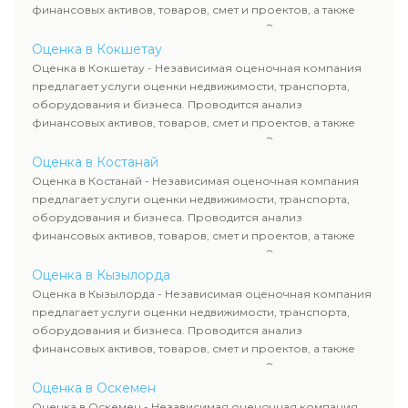
финансовых активов, товаров, смет и проектов, а также
оценка животных и недропользования. Эксперты
определяют рыночную стоимость имущества и
Оценка в Кокшетау
рассчитывают ущерб. Все отчеты соответствуют
Оценка в Кокшетау - Независимая оценочная компания
требованиям законодательства и используются для
предлагает услуги оценки недвижимости, транспорта,
сделок, кредитования и судебных процессов.
оборудования и бизнеса. Проводится анализ
финансовых активов, товаров, смет и проектов, а также
оценка животных и недропользования. Эксперты
определяют рыночную стоимость имущества и
Оценка в Костанай
рассчитывают ущерб. Все отчеты соответствуют
Оценка в Костанай - Независимая оценочная компания
требованиям законодательства и используются для
предлагает услуги оценки недвижимости, транспорта,
сделок, кредитования и судебных процессов.
оборудования и бизнеса. Проводится анализ
финансовых активов, товаров, смет и проектов, а также
оценка животных и недропользования. Эксперты
определяют рыночную стоимость имущества и
Оценка в Кызылорда
рассчитывают ущерб. Все отчеты соответствуют
Оценка в Кызылорда - Независимая оценочная компания
требованиям законодательства и используются для
предлагает услуги оценки недвижимости, транспорта,
сделок, кредитования и судебных процессов.
оборудования и бизнеса. Проводится анализ
финансовых активов, товаров, смет и проектов, а также
оценка животных и недропользования. Эксперты
определяют рыночную стоимость имущества и
Оценка в Оскемен
рассчитывают ущерб. Все отчеты соответствуют
Оценка в Оскемен - Независимая оценочная компания