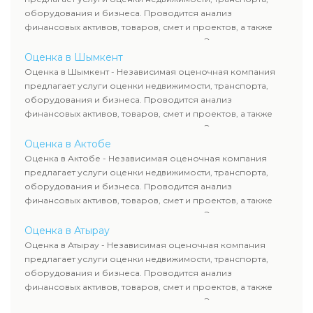
сделок, кредитования и судебных процессов.
оборудования и бизнеса. Проводится анализ
финансовых активов, товаров, смет и проектов, а также
оценка животных и недропользования. Эксперты
определяют рыночную стоимость имущества и
Оценка в Шымкент
рассчитывают ущерб. Все отчеты соответствуют
Оценка в Шымкент - Независимая оценочная компания
требованиям законодательства и используются для
предлагает услуги оценки недвижимости, транспорта,
сделок, кредитования и судебных процессов.
оборудования и бизнеса. Проводится анализ
финансовых активов, товаров, смет и проектов, а также
оценка животных и недропользования. Эксперты
определяют рыночную стоимость имущества и
Оценка в Актобе
рассчитывают ущерб. Все отчеты соответствуют
Оценка в Актобе - Независимая оценочная компания
требованиям законодательства и используются для
предлагает услуги оценки недвижимости, транспорта,
сделок, кредитования и судебных процессов.
оборудования и бизнеса. Проводится анализ
финансовых активов, товаров, смет и проектов, а также
оценка животных и недропользования. Эксперты
определяют рыночную стоимость имущества и
Оценка в Атырау
рассчитывают ущерб. Все отчеты соответствуют
Оценка в Атырау - Независимая оценочная компания
требованиям законодательства и используются для
предлагает услуги оценки недвижимости, транспорта,
сделок, кредитования и судебных процессов.
оборудования и бизнеса. Проводится анализ
финансовых активов, товаров, смет и проектов, а также
оценка животных и недропользования. Эксперты