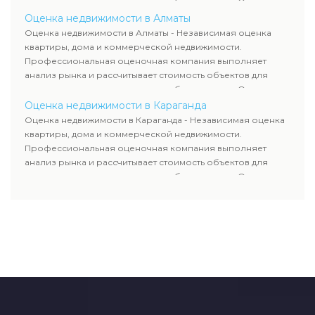
продажи, ипотеки, аренды и судебных споров. Оценка
недвижимости включает современные методы и
Оценка недвижимости в Алматы
гарантирует объективные результаты. Отчеты
Оценка недвижимости в Алматы - Независимая оценка
используются для банков, судов и страховых компаний по
квартиры, дома и коммерческой недвижимости.
всему Казахстану.
Профессиональная оценочная компания выполняет
анализ рынка и рассчитывает стоимость объектов для
продажи, ипотеки, аренды и судебных споров. Оценка
недвижимости включает современные методы и
Оценка недвижимости в Караганда
гарантирует объективные результаты. Отчеты
Оценка недвижимости в Караганда - Независимая оценка
используются для банков, судов и страховых компаний по
квартиры, дома и коммерческой недвижимости.
всему Казахстану.
Профессиональная оценочная компания выполняет
анализ рынка и рассчитывает стоимость объектов для
продажи, ипотеки, аренды и судебных споров. Оценка
недвижимости включает современные методы и
гарантирует объективные результаты. Отчеты
используются для банков, судов и страховых компаний по
всему Казахстану.