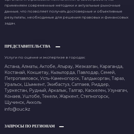
применяем современные методики и актуальные рыночные
данные, что позволяет получать достоверные и объективные
результаты, необходимые для решения правовых и финансовых
задач.
ПРЕДСТАВИТЕЛЬСТВА
Услуги по оценке и экспертизе в городах:
Астана,
Алматы,
Актобе,
Атырау,
Жезказган,
Караганда,
Костанай,
Кокшетау,
Кызылорда,
Павлодар,
Семей,
Петропавловск,
Усть-Каменогорск,
Талдыкорган,
Тараз,
Уральск,
Шымкент,
Экибастуз,
Сатпаев,
Риддер,
Туркестан,
Рудный,
Аркалык,
Талгар,
Каскелен,
Узунагач,
Конаев,
Уштобе,
Текели,
Жаркент,
Степногорск,
Щучинск,
Акколь
info@ouc.kz
ЗАПРОСЫ ПО РЕГИОНАМ