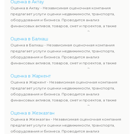
определяют рыночную стоимость имущества и
Оценка в Актау
рассчитывают ущерб. Все отчеты соответствуют
Оценка в Актау - Независимая оценочная компания
требованиям законодательства и используются для
предлагает услуги оценки недвижимости, транспорта,
сделок, кредитования и судебных процессов.
оборудования и бизнеса. Проводится анализ
финансовых активов, товаров, смет и проектов, а также
оценка животных и недропользования. Эксперты
определяют рыночную стоимость имущества и
Оценка в Балхаш
рассчитывают ущерб. Все отчеты соответствуют
Оценка в Балхаш - Независимая оценочная компания
требованиям законодательства и используются для
предлагает услуги оценки недвижимости, транспорта,
сделок, кредитования и судебных процессов.
оборудования и бизнеса. Проводится анализ
финансовых активов, товаров, смет и проектов, а также
оценка животных и недропользования. Эксперты
определяют рыночную стоимость имущества и
Оценка в Жаркент
рассчитывают ущерб. Все отчеты соответствуют
Оценка в Жаркент - Независимая оценочная компания
требованиям законодательства и используются для
предлагает услуги оценки недвижимости, транспорта,
сделок, кредитования и судебных процессов.
оборудования и бизнеса. Проводится анализ
финансовых активов, товаров, смет и проектов, а также
оценка животных и недропользования. Эксперты
определяют рыночную стоимость имущества и
Оценка в Жезказган
рассчитывают ущерб. Все отчеты соответствуют
Оценка в Жезказган - Независимая оценочная компания
требованиям законодательства и используются для
предлагает услуги оценки недвижимости, транспорта,
сделок, кредитования и судебных процессов.
оборудования и бизнеса. Проводится анализ