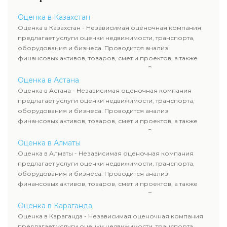
Оценка в Казахстан
Оценка в Казахстан - Независимая оценочная компания
предлагает услуги оценки недвижимости, транспорта,
оборудования и бизнеса. Проводится анализ
финансовых активов, товаров, смет и проектов, а также
оценка животных и недропользования. Эксперты
определяют рыночную стоимость имущества и
Оценка в Астана
рассчитывают ущерб. Все отчеты соответствуют
Оценка в Астана - Независимая оценочная компания
требованиям законодательства и используются для
предлагает услуги оценки недвижимости, транспорта,
сделок, кредитования и судебных процессов.
оборудования и бизнеса. Проводится анализ
финансовых активов, товаров, смет и проектов, а также
оценка животных и недропользования. Эксперты
определяют рыночную стоимость имущества и
Оценка в Алматы
рассчитывают ущерб. Все отчеты соответствуют
Оценка в Алматы - Независимая оценочная компания
требованиям законодательства и используются для
предлагает услуги оценки недвижимости, транспорта,
сделок, кредитования и судебных процессов.
оборудования и бизнеса. Проводится анализ
финансовых активов, товаров, смет и проектов, а также
оценка животных и недропользования. Эксперты
определяют рыночную стоимость имущества и
Оценка в Караганда
рассчитывают ущерб. Все отчеты соответствуют
Оценка в Караганда - Независимая оценочная компания
требованиям законодательства и используются для
предлагает услуги оценки недвижимости, транспорта,