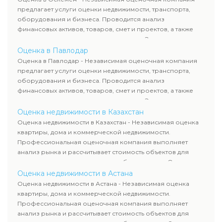
требованиям законодательства и используются для
предлагает услуги оценки недвижимости, транспорта,
сделок, кредитования и судебных процессов.
оборудования и бизнеса. Проводится анализ
финансовых активов, товаров, смет и проектов, а также
оценка животных и недропользования. Эксперты
определяют рыночную стоимость имущества и
Оценка в Павлодар
рассчитывают ущерб. Все отчеты соответствуют
Оценка в Павлодар - Независимая оценочная компания
требованиям законодательства и используются для
предлагает услуги оценки недвижимости, транспорта,
сделок, кредитования и судебных процессов.
оборудования и бизнеса. Проводится анализ
финансовых активов, товаров, смет и проектов, а также
оценка животных и недропользования. Эксперты
определяют рыночную стоимость имущества и
Оценка недвижимости в Казахстан
рассчитывают ущерб. Все отчеты соответствуют
Оценка недвижимости в Казахстан - Независимая оценка
требованиям законодательства и используются для
квартиры, дома и коммерческой недвижимости.
сделок, кредитования и судебных процессов.
Профессиональная оценочная компания выполняет
анализ рынка и рассчитывает стоимость объектов для
продажи, ипотеки, аренды и судебных споров. Оценка
недвижимости включает современные методы и
Оценка недвижимости в Астана
гарантирует объективные результаты. Отчеты
Оценка недвижимости в Астана - Независимая оценка
используются для банков, судов и страховых компаний по
квартиры, дома и коммерческой недвижимости.
всему Казахстану.
Профессиональная оценочная компания выполняет
анализ рынка и рассчитывает стоимость объектов для