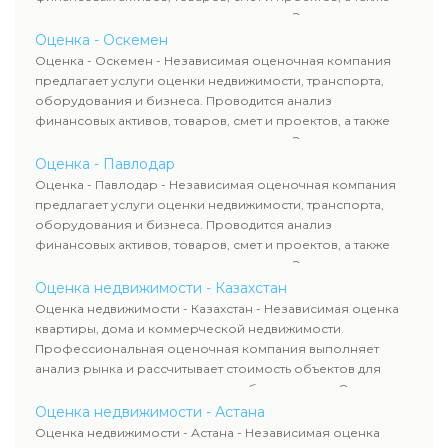
оценка животных и недропользования. Эксперты
определяют рыночную стоимость имущества и
Оценка - Оскемен
рассчитывают ущерб. Все отчеты соответствуют
Оценка - Оскемен - Независимая оценочная компания
требованиям законодательства и используются для
предлагает услуги оценки недвижимости, транспорта,
сделок, кредитования и судебных процессов.
оборудования и бизнеса. Проводится анализ
финансовых активов, товаров, смет и проектов, а также
оценка животных и недропользования. Эксперты
определяют рыночную стоимость имущества и
Оценка - Павлодар
рассчитывают ущерб. Все отчеты соответствуют
Оценка - Павлодар - Независимая оценочная компания
требованиям законодательства и используются для
предлагает услуги оценки недвижимости, транспорта,
сделок, кредитования и судебных процессов.
оборудования и бизнеса. Проводится анализ
финансовых активов, товаров, смет и проектов, а также
оценка животных и недропользования. Эксперты
определяют рыночную стоимость имущества и
Оценка недвижимости - Казахстан
рассчитывают ущерб. Все отчеты соответствуют
Оценка недвижимости - Казахстан - Независимая оценка
требованиям законодательства и используются для
квартиры, дома и коммерческой недвижимости.
сделок, кредитования и судебных процессов.
Профессиональная оценочная компания выполняет
анализ рынка и рассчитывает стоимость объектов для
продажи, ипотеки, аренды и судебных споров. Оценка
недвижимости включает современные методы и
Оценка недвижимости - Астана
гарантирует объективные результаты. Отчеты
Оценка недвижимости - Астана - Независимая оценка