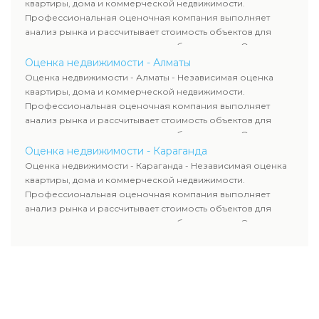
используются для банков, судов и страховых компаний по
квартиры, дома и коммерческой недвижимости.
всему Казахстану.
Профессиональная оценочная компания выполняет
анализ рынка и рассчитывает стоимость объектов для
продажи, ипотеки, аренды и судебных споров. Оценка
недвижимости включает современные методы и
Оценка недвижимости - Алматы
гарантирует объективные результаты. Отчеты
Оценка недвижимости - Алматы - Независимая оценка
используются для банков, судов и страховых компаний по
квартиры, дома и коммерческой недвижимости.
всему Казахстану.
Профессиональная оценочная компания выполняет
анализ рынка и рассчитывает стоимость объектов для
продажи, ипотеки, аренды и судебных споров. Оценка
недвижимости включает современные методы и
Оценка недвижимости - Караганда
гарантирует объективные результаты. Отчеты
Оценка недвижимости - Караганда - Независимая оценка
используются для банков, судов и страховых компаний по
квартиры, дома и коммерческой недвижимости.
всему Казахстану.
Профессиональная оценочная компания выполняет
анализ рынка и рассчитывает стоимость объектов для
продажи, ипотеки, аренды и судебных споров. Оценка
недвижимости включает современные методы и
гарантирует объективные результаты. Отчеты
используются для банков, судов и страховых компаний по
всему Казахстану.