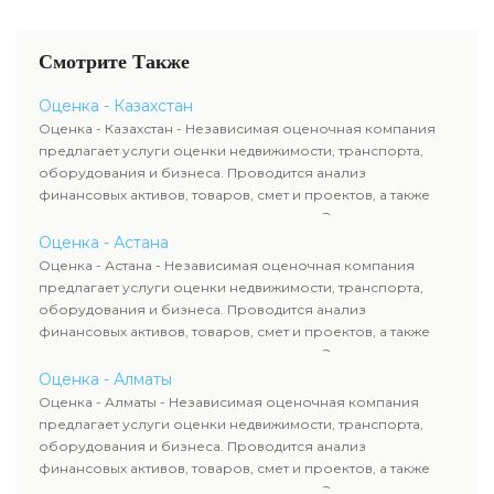
Смотрите Также
Оценка - Казахстан
Оценка - Казахстан - Независимая оценочная компания
предлагает услуги оценки недвижимости, транспорта,
оборудования и бизнеса. Проводится анализ
финансовых активов, товаров, смет и проектов, а также
оценка животных и недропользования. Эксперты
определяют рыночную стоимость имущества и
Оценка - Астана
рассчитывают ущерб. Все отчеты соответствуют
Оценка - Астана - Независимая оценочная компания
требованиям законодательства и используются для
предлагает услуги оценки недвижимости, транспорта,
сделок, кредитования и судебных процессов.
оборудования и бизнеса. Проводится анализ
финансовых активов, товаров, смет и проектов, а также
оценка животных и недропользования. Эксперты
определяют рыночную стоимость имущества и
Оценка - Алматы
рассчитывают ущерб. Все отчеты соответствуют
Оценка - Алматы - Независимая оценочная компания
требованиям законодательства и используются для
предлагает услуги оценки недвижимости, транспорта,
сделок, кредитования и судебных процессов.
оборудования и бизнеса. Проводится анализ
финансовых активов, товаров, смет и проектов, а также
оценка животных и недропользования. Эксперты