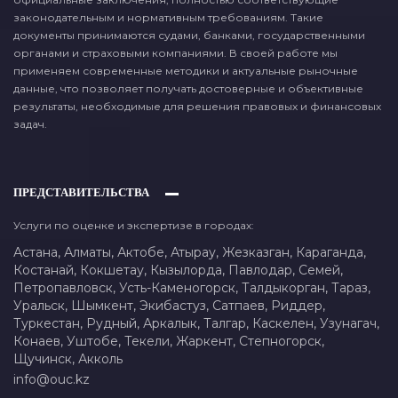
законодательным и нормативным требованиям. Такие
документы принимаются судами, банками, государственными
органами и страховыми компаниями. В своей работе мы
применяем современные методики и актуальные рыночные
данные, что позволяет получать достоверные и объективные
результаты, необходимые для решения правовых и финансовых
задач.
ПРЕДСТАВИТЕЛЬСТВА
Услуги по оценке и экспертизе в городах:
Астана,
Алматы,
Актобе,
Атырау,
Жезказган,
Караганда,
Костанай,
Кокшетау,
Кызылорда,
Павлодар,
Семей,
Петропавловск,
Усть-Каменогорск,
Талдыкорган,
Тараз,
Уральск,
Шымкент,
Экибастуз,
Сатпаев,
Риддер,
Туркестан,
Рудный,
Аркалык,
Талгар,
Каскелен,
Узунагач,
Конаев,
Уштобе,
Текели,
Жаркент,
Степногорск,
Щучинск,
Акколь
info@ouc.kz