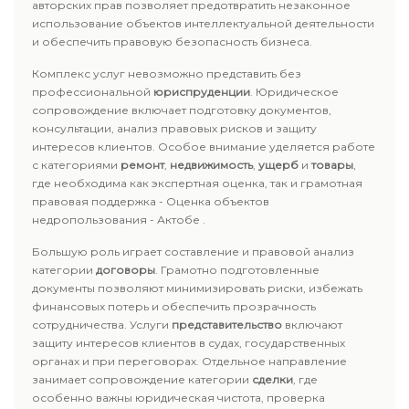
авторских прав позволяет предотвратить незаконное
использование объектов интеллектуальной деятельности
и обеспечить правовую безопасность бизнеса.
Комплекс услуг невозможно представить без
профессиональной
юриспруденции
. Юридическое
сопровождение включает подготовку документов,
консультации, анализ правовых рисков и защиту
интересов клиентов. Особое внимание уделяется работе
с категориями
ремонт
,
недвижимость
,
ущерб
и
товары
,
где необходима как экспертная оценка, так и грамотная
правовая поддержка - Оценка объектов
недропользования - Актобе .
Большую роль играет составление и правовой анализ
категории
договоры
. Грамотно подготовленные
документы позволяют минимизировать риски, избежать
финансовых потерь и обеспечить прозрачность
сотрудничества. Услуги
представительство
включают
защиту интересов клиентов в судах, государственных
органах и при переговорах. Отдельное направление
занимает сопровождение категории
сделки
, где
особенно важны юридическая чистота, проверка