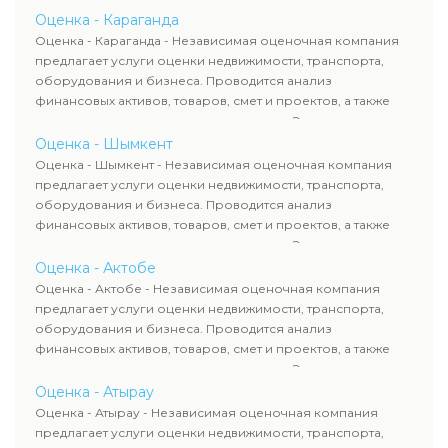
определяют рыночную стоимость имущества и
Оценка - Караганда
рассчитывают ущерб. Все отчеты соответствуют
Оценка - Караганда - Независимая оценочная компания
требованиям законодательства и используются для
предлагает услуги оценки недвижимости, транспорта,
сделок, кредитования и судебных процессов.
оборудования и бизнеса. Проводится анализ
финансовых активов, товаров, смет и проектов, а также
оценка животных и недропользования. Эксперты
определяют рыночную стоимость имущества и
Оценка - Шымкент
рассчитывают ущерб. Все отчеты соответствуют
Оценка - Шымкент - Независимая оценочная компания
требованиям законодательства и используются для
предлагает услуги оценки недвижимости, транспорта,
сделок, кредитования и судебных процессов.
оборудования и бизнеса. Проводится анализ
финансовых активов, товаров, смет и проектов, а также
оценка животных и недропользования. Эксперты
определяют рыночную стоимость имущества и
Оценка - Актобе
рассчитывают ущерб. Все отчеты соответствуют
Оценка - Актобе - Независимая оценочная компания
требованиям законодательства и используются для
предлагает услуги оценки недвижимости, транспорта,
сделок, кредитования и судебных процессов.
оборудования и бизнеса. Проводится анализ
финансовых активов, товаров, смет и проектов, а также
оценка животных и недропользования. Эксперты
определяют рыночную стоимость имущества и
Оценка - Атырау
рассчитывают ущерб. Все отчеты соответствуют
Оценка - Атырау - Независимая оценочная компания
требованиям законодательства и используются для
предлагает услуги оценки недвижимости, транспорта,