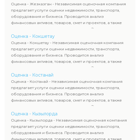
рассчитывают ущерб. Все отчеты соответствуют
Оценка - Жезказган - Независимая оценочная компания
требованиям законодательства и используются для
предлагает услуги оценки недвижимости, транспорта,
сделок, кредитования и судебных процессов.
оборудования и бизнеса. Проводится анализ
финансовых активов, товаров, смет и проектов, а также
оценка животных и недропользования. Эксперты
определяют рыночную стоимость имущества и
Оценка - Кокшетау
рассчитывают ущерб. Все отчеты соответствуют
Оценка - Кокшетау - Независимая оценочная компания
требованиям законодательства и используются для
предлагает услуги оценки недвижимости, транспорта,
сделок, кредитования и судебных процессов.
оборудования и бизнеса. Проводится анализ
финансовых активов, товаров, смет и проектов, а также
оценка животных и недропользования. Эксперты
определяют рыночную стоимость имущества и
Оценка - Костанай
рассчитывают ущерб. Все отчеты соответствуют
Оценка - Костанай - Независимая оценочная компания
требованиям законодательства и используются для
предлагает услуги оценки недвижимости, транспорта,
сделок, кредитования и судебных процессов.
оборудования и бизнеса. Проводится анализ
финансовых активов, товаров, смет и проектов, а также
оценка животных и недропользования. Эксперты
определяют рыночную стоимость имущества и
Оценка - Кызылорда
рассчитывают ущерб. Все отчеты соответствуют
Оценка - Кызылорда - Независимая оценочная компания
требованиям законодательства и используются для
предлагает услуги оценки недвижимости, транспорта,
сделок, кредитования и судебных процессов.
оборудования и бизнеса. Проводится анализ
финансовых активов, товаров, смет и проектов, а также