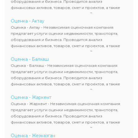
сделок, кредитования и судебных процессов.
оборудования и бизнеса. Проводится анализ
финансовых активов, товаров, смет и проектов, а также
оценка животных и недропользования. Эксперты
определяют рыночную стоимость имущества и
Оценка - Актау
рассчитывают ущерб. Все отчеты соответствуют
Оценка - Актау - Независимая оценочная компания
требованиям законодательства и используются для
предлагает услуги оценки недвижимости, транспорта,
сделок, кредитования и судебных процессов.
оборудования и бизнеса. Проводится анализ
финансовых активов, товаров, смет и проектов, а также
оценка животных и недропользования. Эксперты
определяют рыночную стоимость имущества и
Оценка - Балхаш
рассчитывают ущерб. Все отчеты соответствуют
Оценка - Балхаш - Независимая оценочная компания
требованиям законодательства и используются для
предлагает услуги оценки недвижимости, транспорта,
сделок, кредитования и судебных процессов.
оборудования и бизнеса. Проводится анализ
финансовых активов, товаров, смет и проектов, а также
оценка животных и недропользования. Эксперты
определяют рыночную стоимость имущества и
Оценка - Жаркент
рассчитывают ущерб. Все отчеты соответствуют
Оценка - Жаркент - Независимая оценочная компания
требованиям законодательства и используются для
предлагает услуги оценки недвижимости, транспорта,
сделок, кредитования и судебных процессов.
оборудования и бизнеса. Проводится анализ
финансовых активов, товаров, смет и проектов, а также
оценка животных и недропользования. Эксперты
определяют рыночную стоимость имущества и
Оценка - Жезказган