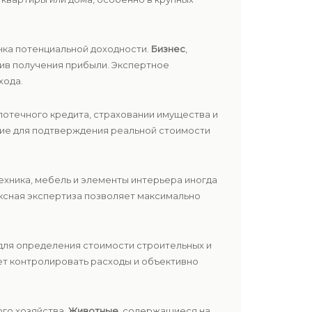
нка потенциальной доходности.
Бизнес
,
тив получения прибыли. Экспертное
хода.
отечного кредита, страховании имущества и
ние для подтверждения реальной стоимости
техника, мебель и элементы интерьера иногда
ксная экспертиза позволяет максимально
для определения стоимости строительных и
ет контролировать расходы и объективно
го хозяйства.
Животные
, содержащиеся на