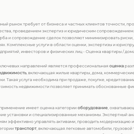
нный рынок требует от бизнеса и частных клиентов точности, п
ества, проведением экспертиз и юридическим сопровождением.
рба и сопровождение сделок позволяют минимизировать риски,
ях. Комплексные услуги в области оценки, экспертизы и юрисп
риятий, инвесторов и физических лиц - Оценка квартиры / дома 
из ключевых направлений является профессиональная
оценка
разл
едвижимость
, включающая жилые квартиры, дома, коммерческие
и. Такая услуга необходима при продаже, покупке, кредитован
 стоимость недвижимости позволяет принимать обоснованные ф
е применение имеет оценка категории
оборудование
, охватываю
кие установки и специализированные механизмы. Экспертный ан
иям эффективно управлять активами, проводить модернизацию 
тегории
транспорт
, включающая легковые автомобили, грузовой 