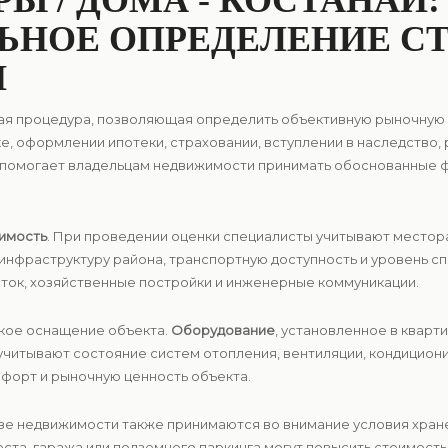
Ы / ДОМА - КОСТАНАЙ:
ЬНОЕ ОПРЕДЕЛЕНИЕ С
И
жная процедура, позволяющая определить объективную рыночну
е, оформлении ипотеки, страховании, вступлении в наследство,
 помогает владельцам недвижимости принимать обоснованные 
имость
. При проведении оценки специалисты учитывают место
 инфраструктуру района, транспортную доступность и уровень сп
ток, хозяйственные постройки и инженерные коммуникации.
ское оснащение объекта.
Оборудование
, установленное в кварт
учитывают состояние систем отопления, вентиляции, кондицион
форт и рыночную ценность объекта.
лизе недвижимости также принимаются во внимание условия хра
ста, гаража или подземного паркинга могут повысить стоимость