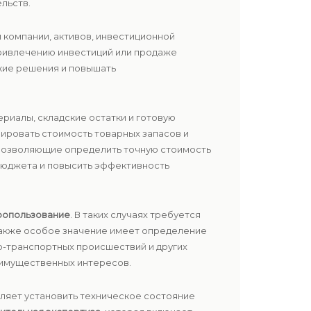
льств.
и компании, активов, инвестиционной
привлечению инвестиций или продаже
ские решения и повышать
ериалы, складские остатки и готовую
ировать стоимость товарных запасов и
 позволяющие определить точную стоимость
бюджета и повысить эффективность
ропользование
. В таких случаях требуется
 Также особое значение имеет определение
о-транспортных происшествий и других
 имущественных интересов.
ляет установить техническое состояние