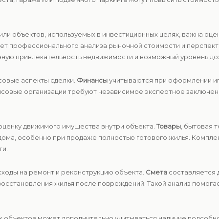
ли объектов, используемых в инвестиционных целях, важна оце
бует профессионального анализа рыночной стоимости и перспек
ную привлекательность недвижимости и возможный уровень до
совые аспекты сделки.
Финансы
учитываются при оформлении ип
ансовые организации требуют независимое экспертное заключе
оценку движимого имущества внутри объекта.
Товары
, бытовая 
дома, особенно при продаже полностью готового жилья. Компле
ти.
ходы на ремонт и реконструкцию объекта.
Смета
составляется 
восстановления жилья после повреждений. Такой анализ помога
х объектов может дополнительно учитываться наличие подсобно