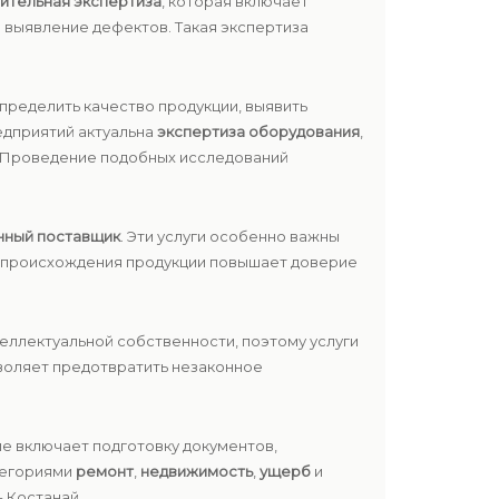
ительная экспертиза
, которая включает
 выявление дефектов. Такая экспертиза
пределить качество продукции, выявить
едприятий актуальна
экспертиза оборудования
,
и. Проведение подобных исследований
нный поставщик
. Эти услуги особенно важны
е происхождения продукции повышает доверие
еллектуальной собственности, поэтому услуги
воляет предотвратить незаконное
е включает подготовку документов,
атегориями
ремонт
,
недвижимость
,
ущерб
и
 Костанай .