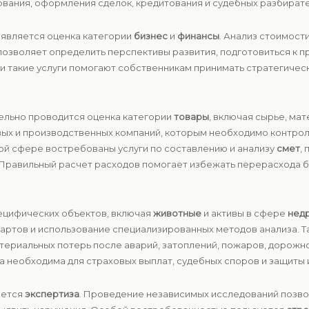
хования, оформления сделок, кредитования и судебных разбирате
является оценка категории
бизнес
и
финансы
. Анализ стоимост
позволяет определить перспективы развития, подготовиться к 
ки такие услуги помогают собственникам принимать стратегиче
тельно проводится оценка категории
товары
, включая сырье, мат
вых и производственных компаний, которым необходимо контрол
ой сфере востребованы услуги по составлению и анализу
смет
,
 Правильный расчет расходов помогает избежать перерасхода 
ецифических объектов, включая
животные
и активы в сфере
нед
ндартов и использование специализированных методов анализа.
атериальных потерь после аварий, затоплений, пожаров, дорожн
 необходима для страховых выплат, судебных споров и защиты
яется
экспертиза
. Проведение независимых исследований позво