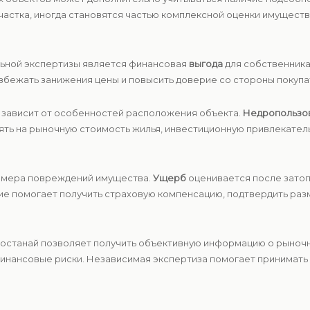
частка, иногда становятся частью комплексной оценки имущест
ьной экспертизы является финансовая
выгода
для собственника
збежать занижения цены и повысить доверие со стороны покупат
 зависит от особенностей расположения объекта.
Недропользо
ять на рыночную стоимость жилья, инвестиционную привлекател
змера повреждений имущества.
Ущерб
оценивается после затоп
ие помогает получить страховую компенсацию, подтвердить ра
Костанай позволяет получить объективную информацию о рыноч
финансовые риски. Независимая экспертиза помогает принимат