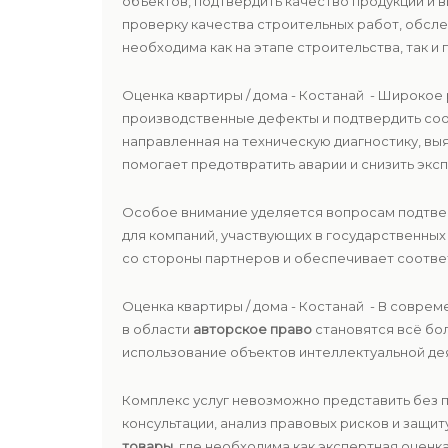
объектов, подтвердить качество продукции и
проверку качества строительных работ, обсле
необходима как на этапе строительства, так и 
Оценка квартиры / дома - Костанай - Широко
производственные дефекты и подтвердить со
направленная на техническую диагностику, в
помогает предотвратить аварии и снизить экс
Особое внимание уделяется вопросам подтв
для компаний, участвующих в государственны
со стороны партнеров и обеспечивает соотве
Оценка квартиры / дома - Костанай - В совре
в области
авторское право
становятся всё бо
использование объектов интеллектуальной де
Комплекс услуг невозможно представить без
консультации, анализ правовых рисков и защи
товары
, где необходима как экспертная оценка