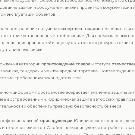
 выявить нарушения. Особой востребованностью пользуется
стро
дование зданий и сооружений, анализ проектной документации и
при эксплуатации объектов.
е распространение получила
экспертиза товаров
, позволяющая о
ответствие установленным требованиям. Для промышленных пр
ыявление неисправностей и оценку остаточного ресурса техник
плуатационные риски.
ерждения категории
происхождение товара
и статуса
отечестве
х закупках, тендерах и международной торговле. Подтверждени
тствие требованиям законодательства.
менном цифровом пространстве возрастает значение защиты инт
лее востребованными. Юридическая защита авторских прав поз
ятельности и обеспечить правовую безопасность бизнеса.
 профессиональной
юриспруденции
. Юридическое сопровождени
ту интересов клиентов. Особое внимание уделяется работе с к
, так и грамотная правовая поддержка - Оценка квартиры / дома -