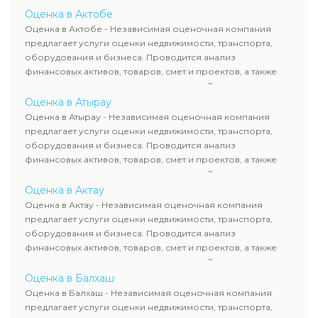
определяют рыночную стоимость имущества и
Оценка в Актобе
рассчитывают ущерб. Все отчеты соответствуют
Оценка в Актобе - Независимая оценочная компания
требованиям законодательства и используются для
предлагает услуги оценки недвижимости, транспорта,
сделок, кредитования и судебных процессов.
оборудования и бизнеса. Проводится анализ
финансовых активов, товаров, смет и проектов, а также
оценка животных и недропользования. Эксперты
определяют рыночную стоимость имущества и
Оценка в Атырау
рассчитывают ущерб. Все отчеты соответствуют
Оценка в Атырау - Независимая оценочная компания
требованиям законодательства и используются для
предлагает услуги оценки недвижимости, транспорта,
сделок, кредитования и судебных процессов.
оборудования и бизнеса. Проводится анализ
финансовых активов, товаров, смет и проектов, а также
оценка животных и недропользования. Эксперты
определяют рыночную стоимость имущества и
Оценка в Актау
рассчитывают ущерб. Все отчеты соответствуют
Оценка в Актау - Независимая оценочная компания
требованиям законодательства и используются для
предлагает услуги оценки недвижимости, транспорта,
сделок, кредитования и судебных процессов.
оборудования и бизнеса. Проводится анализ
финансовых активов, товаров, смет и проектов, а также
оценка животных и недропользования. Эксперты
определяют рыночную стоимость имущества и
Оценка в Балхаш
рассчитывают ущерб. Все отчеты соответствуют
Оценка в Балхаш - Независимая оценочная компания
требованиям законодательства и используются для
предлагает услуги оценки недвижимости, транспорта,