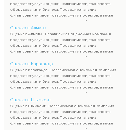
требованиям законодательства и используются для
предлагает услуги оценки недвижимости, транспорта,
сделок, кредитования и судебных процессов.
оборудования и бизнеса. Проводится анализ
финансовых активов, товаров, смет и проектов, а также
оценка животных и недропользования. Эксперты
определяют рыночную стоимость имущества и
Оценка в Алматы
рассчитывают ущерб. Все отчеты соответствуют
Оценка в Алматы - Независимая оценочная компания
требованиям законодательства и используются для
предлагает услуги оценки недвижимости, транспорта,
сделок, кредитования и судебных процессов.
оборудования и бизнеса. Проводится анализ
финансовых активов, товаров, смет и проектов, а также
оценка животных и недропользования. Эксперты
определяют рыночную стоимость имущества и
Оценка в Караганда
рассчитывают ущерб. Все отчеты соответствуют
Оценка в Караганда - Независимая оценочная компания
требованиям законодательства и используются для
предлагает услуги оценки недвижимости, транспорта,
сделок, кредитования и судебных процессов.
оборудования и бизнеса. Проводится анализ
финансовых активов, товаров, смет и проектов, а также
оценка животных и недропользования. Эксперты
определяют рыночную стоимость имущества и
Оценка в Шымкент
рассчитывают ущерб. Все отчеты соответствуют
Оценка в Шымкент - Независимая оценочная компания
требованиям законодательства и используются для
предлагает услуги оценки недвижимости, транспорта,
сделок, кредитования и судебных процессов.
оборудования и бизнеса. Проводится анализ
финансовых активов, товаров, смет и проектов, а также
оценка животных и недропользования. Эксперты