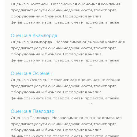
рассчитывают ущерб. Все отчеты соответствуют
Оценка в Костанай - Независимая оценочная компания
требованиям законодательства и используются для
предлагает услуги оценки недвижимости, транспорта,
сделок, кредитования и судебных процессов.
оборудования и бизнеса. Проводится анализ
финансовых активов, товаров, смет и проектов, а также
оценка животных и недропользования. Эксперты
определяют рыночную стоимость имущества и
Оценка в Кызылорда
рассчитывают ущерб. Все отчеты соответствуют
Оценка в Кызылорда - Независимая оценочная компания
требованиям законодательства и используются для
предлагает услуги оценки недвижимости, транспорта,
сделок, кредитования и судебных процессов.
оборудования и бизнеса. Проводится анализ
финансовых активов, товаров, смет и проектов, а также
оценка животных и недропользования. Эксперты
определяют рыночную стоимость имущества и
Оценка в Оскемен
рассчитывают ущерб. Все отчеты соответствуют
Оценка в Оскемен - Независимая оценочная компания
требованиям законодательства и используются для
предлагает услуги оценки недвижимости, транспорта,
сделок, кредитования и судебных процессов.
оборудования и бизнеса. Проводится анализ
финансовых активов, товаров, смет и проектов, а также
оценка животных и недропользования. Эксперты
определяют рыночную стоимость имущества и
Оценка в Павлодар
рассчитывают ущерб. Все отчеты соответствуют
Оценка в Павлодар - Независимая оценочная компания
требованиям законодательства и используются для
предлагает услуги оценки недвижимости, транспорта,
сделок, кредитования и судебных процессов.
оборудования и бизнеса. Проводится анализ
финансовых активов, товаров, смет и проектов, а также