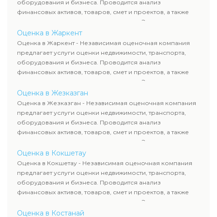
сделок, кредитования и судебных процессов.
оборудования и бизнеса. Проводится анализ
финансовых активов, товаров, смет и проектов, а также
оценка животных и недропользования. Эксперты
определяют рыночную стоимость имущества и
Оценка в Жаркент
рассчитывают ущерб. Все отчеты соответствуют
Оценка в Жаркент - Независимая оценочная компания
требованиям законодательства и используются для
предлагает услуги оценки недвижимости, транспорта,
сделок, кредитования и судебных процессов.
оборудования и бизнеса. Проводится анализ
финансовых активов, товаров, смет и проектов, а также
оценка животных и недропользования. Эксперты
определяют рыночную стоимость имущества и
Оценка в Жезказган
рассчитывают ущерб. Все отчеты соответствуют
Оценка в Жезказган - Независимая оценочная компания
требованиям законодательства и используются для
предлагает услуги оценки недвижимости, транспорта,
сделок, кредитования и судебных процессов.
оборудования и бизнеса. Проводится анализ
финансовых активов, товаров, смет и проектов, а также
оценка животных и недропользования. Эксперты
определяют рыночную стоимость имущества и
Оценка в Кокшетау
рассчитывают ущерб. Все отчеты соответствуют
Оценка в Кокшетау - Независимая оценочная компания
требованиям законодательства и используются для
предлагает услуги оценки недвижимости, транспорта,
сделок, кредитования и судебных процессов.
оборудования и бизнеса. Проводится анализ
финансовых активов, товаров, смет и проектов, а также
оценка животных и недропользования. Эксперты
определяют рыночную стоимость имущества и
Оценка в Костанай