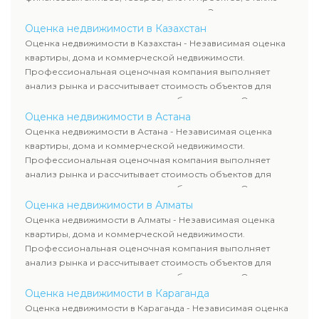
оценка животных и недропользования. Эксперты
определяют рыночную стоимость имущества и
Оценка недвижимости в Казахстан
рассчитывают ущерб. Все отчеты соответствуют
Оценка недвижимости в Казахстан - Независимая оценка
требованиям законодательства и используются для
квартиры, дома и коммерческой недвижимости.
сделок, кредитования и судебных процессов.
Профессиональная оценочная компания выполняет
анализ рынка и рассчитывает стоимость объектов для
продажи, ипотеки, аренды и судебных споров. Оценка
недвижимости включает современные методы и
Оценка недвижимости в Астана
гарантирует объективные результаты. Отчеты
Оценка недвижимости в Астана - Независимая оценка
используются для банков, судов и страховых компаний по
квартиры, дома и коммерческой недвижимости.
всему Казахстану.
Профессиональная оценочная компания выполняет
анализ рынка и рассчитывает стоимость объектов для
продажи, ипотеки, аренды и судебных споров. Оценка
недвижимости включает современные методы и
Оценка недвижимости в Алматы
гарантирует объективные результаты. Отчеты
Оценка недвижимости в Алматы - Независимая оценка
используются для банков, судов и страховых компаний по
квартиры, дома и коммерческой недвижимости.
всему Казахстану.
Профессиональная оценочная компания выполняет
анализ рынка и рассчитывает стоимость объектов для
продажи, ипотеки, аренды и судебных споров. Оценка
недвижимости включает современные методы и
Оценка недвижимости в Караганда
гарантирует объективные результаты. Отчеты
Оценка недвижимости в Караганда - Независимая оценка