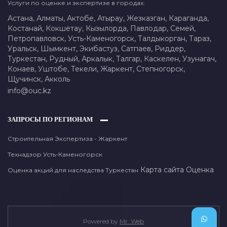
Услуги по оценке и экспертизе в городах:
Астана,
Алматы,
Актобе,
Атырау,
Жезказган,
Караганда,
Костанай,
Кокшетау,
Кызылорда,
Павлодар,
Семей,
Петропавловск,
Усть-Каменогорск,
Талдыкорган,
Тараз,
Уральск,
Шымкент,
Экибастуз,
Сатпаев,
Риддер,
Туркестан,
Рудный,
Аркалык,
Талгар,
Каскелен,
Узунагач,
Конаев,
Уштобе,
Текели,
Жаркент,
Степногорск,
Щучинск,
Акколь
info@ouc.kz
ЗАПРОСЫ ПО РЕГИОНАМ
Строительная Экспертиза - Жаркент
Технадзор Усть-Каменогорск
Карта сайта
Оценка
Оценка акций для наследства Туркестан
Powered by
Mr. Web