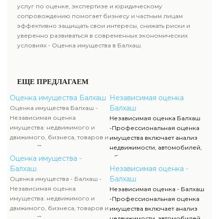
услуг по оценке, экспертизе и юридическому
сопровождению помогает бизнесу и частным лицам
эффективно защищать свои интересы, снижать риски и
уверенно развиваться в современных экономических
условиях - Оценка имущества в Балхаш.
ЕЩЕ ПРЕДЛАГАЕМ
Оценка имущества Балхаш
Независимая оценка
Балхаш
Оценка имущества Балхаш -
Независимая оценка
Независимая оценка Балхаш
имущества: недвижимого и
-Профессиональная оценка
движимого, бизнеса, товаров и
имущества включает анализ
активов. Проводится оценка
недвижимости, автомобилей,
транспорта, оборудования,
оборудования, товаров,
Оценка имущества -
смет, животных и
финансовых активов и бизнеса.
Балхаш
Независимая оценка -
недропользования. Услуга
Независимая оценка помогает
Балхаш
Оценка имущества - Балхаш -
востребована для сделок,
определить реальную
Независимая оценка
Независимая оценка - Балхаш
бухгалтерского учета и
стоимость объектов для
имущества: недвижимого и
-Профессиональная оценка
судебных споров. Отчет об
кредитования, страхования,
движимого, бизнеса, товаров и
имущества включает анализ
оценке соответствует
судебных процессов и
активов. Проводится оценка
недвижимости, автомобилей,