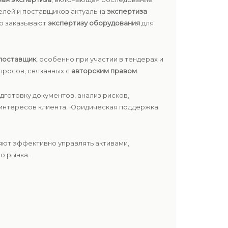
елей и поставщиков актуальна
экспертиза
то заказывают
экспертизу оборудования
для
поставщик
, особенно при участии в тендерах и
просов, связанных с
авторским правом
.
дготовку документов, анализ рисков,
интересов клиента. Юридическая поддержка
яют эффективно управлять активами,
о рынка.