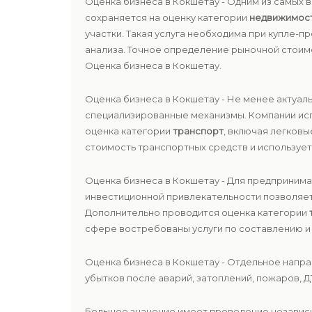
Оценка бизнеса в Кокшетау - Одним из самых
сохраняется на оценку категории
недвижимос
участки. Такая услуга необходима при купле-
анализа. Точное определение рыночной стоим
Оценка бизнеса в Кокшетау.
Оценка бизнеса в Кокшетау - Не менее актуал
специализированные механизмы. Компании исп
оценка категории
транспорт
, включая легков
стоимость транспортных средств и использует
Оценка бизнеса в Кокшетау - Для предприним
инвестиционной привлекательности позволяет
Дополнительно проводится оценка категории
сфере востребованы услуги по составлению 
Оценка бизнеса в Кокшетау - Отдельное напр
убытков после аварий, затоплений, пожаров, Д
Большое значение имеет проведение незави