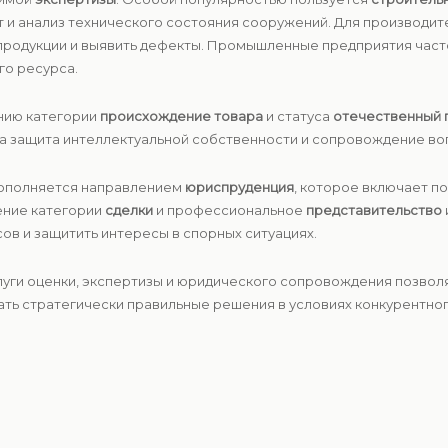
т и анализ технического состояния сооружений. Для производит
 продукции и выявить дефекты. Промышленные предприятия час
го ресурса.
нию категории
происхождение товара
и статуса
отечественный 
на защита интеллектуальной собственности и сопровождение во
 дополняется направлением
юриспруденция
, которое включает по
ение категории
сделки
и профессиональное
представительство
ов и защитить интересы в спорных ситуациях.
луги оценки, экспертизы и юридического сопровождения позвол
ть стратегически правильные решения в условиях конкурентног