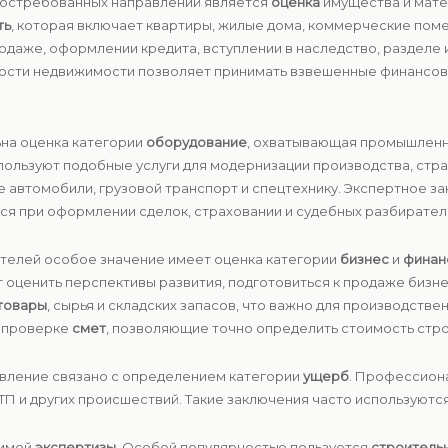
 востребованных направлений является
оценка
имущества и мате
ть
, которая включает квартиры, жилые дома, коммерческие пом
продаже, оформлении кредита, вступлении в наследство, раздел
ости недвижимости позволяет принимать взвешенные финансов
ьна оценка категории
оборудование
, охватывающая промышленну
ользуют подобные услуги для модернизации производства, страх
ые автомобили, грузовой транспорт и спецтехнику. Экспертное 
ся при оформлении сделок, страховании и судебных разбирател
ателей особое значение имеет оценка категории
бизнес
и
финан
 оценить перспективы развития, подготовиться к продаже бизне
товары
, сырья и складских запасов, что важно для производстве
и проверке
смет
, позволяющие точно определить стоимость стро
авление связано с определением категории
ущерб
. Профессион
ТП и других происшествий. Такие заключения часто используются
симой
экспертизы
. Особой популярностью пользуется
строитель