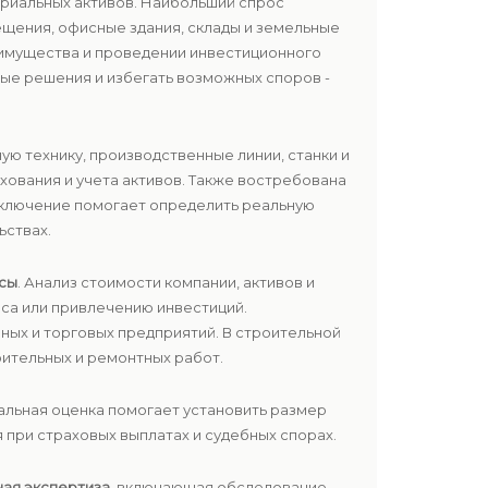
риальных активов. Наибольший спрос
ещения, офисные здания, склады и земельные
е имущества и проведении инвестиционного
ые решения и избегать возможных споров -
ю технику, производственные линии, станки и
ования и учета активов. Также востребована
заключение помогает определить реальную
ьствах.
сы
. Анализ стоимости компании, активов и
са или привлечению инвестиций.
нных и торговых предприятий. В строительной
ительных и ремонтных работ.
альная оценка помогает установить размер
 при страховых выплатах и судебных спорах.
ная экспертиза
, включающая обследование