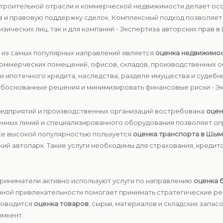
строительной отрасли и коммерческой недвижимости делает ос
з и правовую поддержку сделок. Комплексный подход позволяе
ических лиц, так и для компаний - Экспертиза авторских прав в
м из самых популярных направлений является
оценка недвижимо
коммерческих помещений, офисов, складов, производственных об
 ипотечного кредита, наследства, разделе имущества и судебн
боснованные решения и минимизировать финансовые риски - Эк
предприятий и производственных организаций востребована
оцен
енных линий и специализированного оборудования позволяет оп
кже высокой популярностью пользуется
оценка транспорта в Шы
кий автопарк. Такие услуги необходимы для страхования, креди
приниматели активно используют услуги по направлению
оценка 
нной привлекательности помогает принимать стратегические ре
роводится
оценка товаров
, сырья, материалов и складских запа
ымкент.