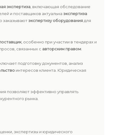
ная экспертиза
, включающая обследование
елей и поставщиков актуальна
экспертиза
то заказывают
экспертизу оборудования
для
поставщик
, особенно при участии в тендерах и
просов, связанных с
авторским правом
.
включает подготовку документов, анализ
ельство
интересов клиента. Юридическая
ния позволяют эффективно управлять
нкурентного рынка.
ценки, экспертизы и юридического