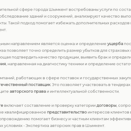
роительной сфере города Шымкент востребованы услуги по сост
 обследование зданий и сооружений, анализируют качество вып
ты. Такой подход помогает избежать дополнительных расходов 
ент.
льным направлением является оценка и определение
ущерба
пос
за позволяет точно определить размер убытков для страховых к
яющая подтвердить качество продукции, выявить брак и опреде
ния
, направленная на диагностику техники и определение остато
омпаний, работающих в сфере поставок и государственных закуп
течественный поставщик
. Это позволяет участвовать в тендера
ащите
авторского права
и интеллектуальной собственности.
те
включает составление и проверку категории
договоры
, сопр
кже квалифицированное
представительство
интересов клиентов в
сопровождению помогает бизнесу и частным клиентам эффективн
 условиях - Экспертиза авторских прав в Шымкент.