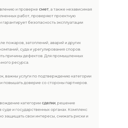
авлению и проверке
смет
, а также независимая
олненных работ, проверяют проектную
и гарантирует безопасность эксплуатации
ле пожаров, затоплений, аварий и других
омпаний, суда и урегулирования споров.
лить причины дефектов. Для промышленных
чного ресурса.
ок, важны услуги по подтверждению категории
х и повышать доверие со стороны партнеров.
овождение категории
сделки
, решение
 суде и государственных органах. Комплекс
о защищать свои интересы, снижать риски и