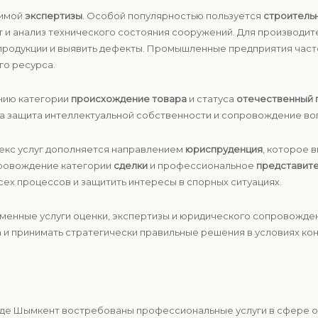
симой
экспертизы
. Особой популярностью пользуется
строитель
т и анализ технического состояния сооружений. Для производит
 продукции и выявить дефекты. Промышленные предприятия час
го ресурса.
нию категории
происхождение товара
и статуса
отечественный 
на защита интеллектуальной собственности и сопровождение во
лекс услуг дополняется направлением
юриспруденция
, которое 
провождение категории
сделки
и профессиональное
представит
ех процессов и защитить интересы в спорных ситуациях.
еменные услуги оценки, экспертизы и юридического сопровожде
 и принимать стратегически правильные решения в условиях ко
роде Шымкент востребованы профессиональные услуги в сфере о