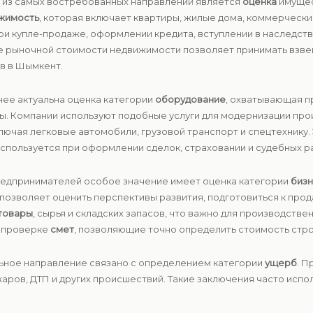
м из самых востребованных направлений является
оценка
имущес
жимость
, которая включает квартиры, жилые дома, коммерчески
при купле-продаже, оформлении кредита, вступлении в наследст
ие рыночной стоимости недвижимости позволяет принимать взв
в в Шымкент.
нее актуальна оценка категории
оборудование
, охватывающая 
ы. Компании используют подобные услуги для модернизации прои
ключая легковые автомобили, грузовой транспорт и спецтехнику
спользуется при оформлении сделок, страховании и судебных р
предпринимателей особое значение имеет оценка категории
биз
позволяет оценить перспективы развития, подготовиться к про
товары
, сырья и складских запасов, что важно для производстве
и проверке
смет
, позволяющие точно определить стоимость стро
льное направление связано с определением категории
ущерб
. П
жаров, ДТП и других происшествий. Такие заключения часто испо