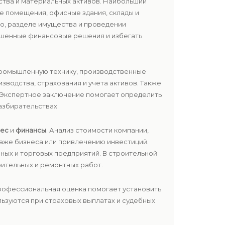
тва и материальных активов. Наибольший
е помещения, офисные здания, склады и
во, разделе имущества и проведении
ешенные финансовые решения и избегать
промышленную технику, производственные
зводства, страхования и учета активов. Также
. Экспертное заключение помогает определить
азбирательствах.
нес
и
финансы
. Анализ стоимости компании,
даже бизнеса или привлечению инвестиций.
нных и торговых предприятий. В строительной
ительных и ремонтных работ.
рофессиональная оценка помогает установить
льзуются при страховых выплатах и судебных