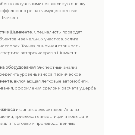
обенно актуальными независимую оценку
т эффективно решать имущественные,
 Шымкент.
сти в Шымкенте
. Специалисты проводят
ъектов и земельных участков. Услуга
ых спорах. Точная рыночная стоимость
спертиза авторских прав в Шымкент.
ка оборудования
. Экспертный анализ
ределить уровень износа, техническое
мкенте
, включающая легковые автомобили,
тования, оформления сделок и расчета ущерба
бизнеса
и финансовых активов. Анализ
шения, привлекать инвестиции и повышать
сов для торговых и производственных