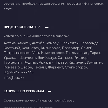
результаты, необходимые для решения правовых и финансовых
задач.
ПРЕДСТАВИТЕЛЬСТВА
Услуги по оценке и экспертизе в городах:
Астана,
Алматы,
Актобе,
Атырау,
Жезказган,
Караганда,
Костанай,
Кокшетау,
Кызылорда,
Павлодар,
Семей,
Петропавловск,
Усть-Каменогорск,
Талдыкорган,
Тараз,
Уральск,
Шымкент,
Экибастуз,
Сатпаев,
Риддер,
Туркестан,
Рудный,
Аркалык,
Талгар,
Каскелен,
Узунагач,
Конаев,
Уштобе,
Текели,
Жаркент,
Степногорск,
Щучинск,
Акколь
info@ouc.kz
ЗАПРОСЫ ПО РЕГИОНАМ
Оценка коммерческой недвижимости Атырау
Обследование зданий Кокшетау